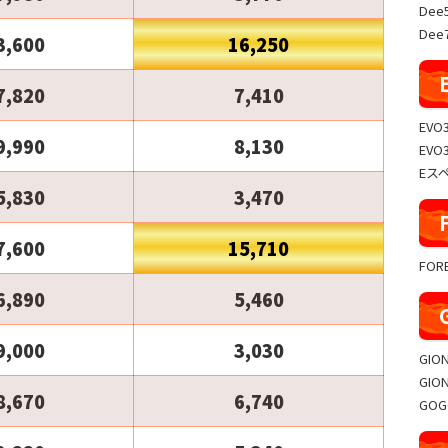
Dee
Dee7
3,600
16,250
7,820
7,410
EVO
9,990
8,130
EVO
Eス
5,830
3,470
7,600
15,710
FO
6,890
5,460
9,000
3,030
GIO
GIO
8,670
6,740
GO