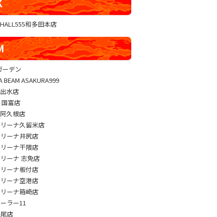
K
GHALL555和多田本店
M
sガーデン
A BEAM ASAKURA999
M出水店
M 国富店
M阿久根店
アリーナ久留米店
アリーナ井尻店
アリーナ干隈店
アリーナ 志免店
アリーナ板付店
アリーナ空港店
アリーナ箱崎店
パーラー11
長尾店