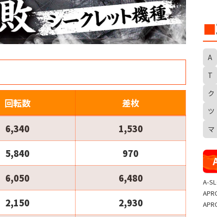
■
A
T
ク
S
回転数
差枚
ツ
6,340
1,530
マ
5,840
970
6,050
6,480
A-S
APR
2,150
2,930
APR