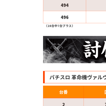
494
496
（28台中7台プラス）
パチスロ 革命機ヴァル
台番
2