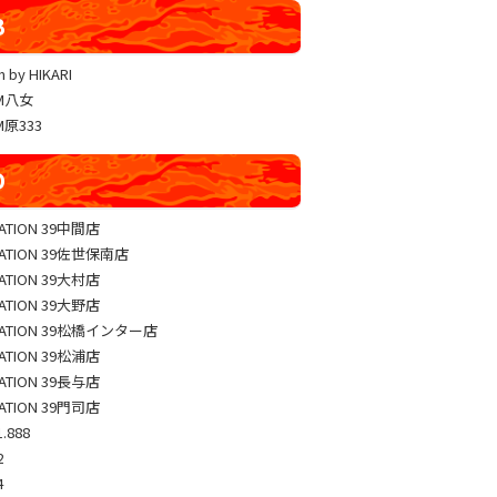
YUKO LUCKY×FACE 共闘取材
B
ヴァルヴレイヴ編集部一斉調査
 by HIKARI
三共闘取材
AM八女
熊本の陣
M原333
総力取材
D
協力取材
ゼッパチ取材
TATION 39中間店
TATION 39佐世保南店
TATION 39大村店
TATION 39大野店
TATION 39松橋インター店
TATION 39松浦店
TATION 39長与店
TATION 39門司店
.888
2
4