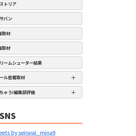
ストリア
サバン
強取材
強取材
リームシューター結果
＋
ール密着取材
APRO流星群取材
＋
ちゃう!編集部評価
三大天
★★★★★
5MENジャーズ
★★★★
SNS
久留米ジャック
★★★
IG BANG
★★
ets by seirarai_mina9
回胴の極意