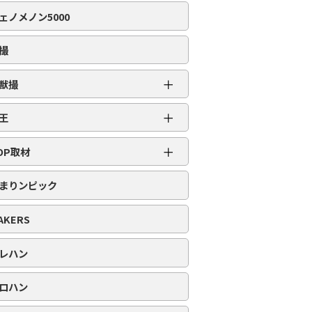
編集部取材［虹］
ェノメノン5000
編集部取材［ダイヤ］
編集部取材［金］
撮
編集部取材［スロット対象機種アリ］
＋
獣撮
百獣撮［ライオン］
＋
王
百獣撮-改-［ライオン］
超スロット乱王
＋
百獣撮［ゴリラ］
OP取材
スロット乱王
百獣撮-改-［ゴリラ］
周年番付
パチンコ乱王
まりンピック
百獣撮［ゾウ］
POP番付
百獣撮-改-［ゾウ］
PICK番付
AKERS
レハン
ロハン