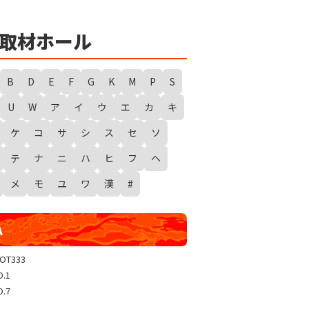
★
勇者たまピー取材
WANTED WONDERLAND
取材ホール
ギガスラッシュ
超ギガスラッシュ
B
D
E
F
G
K
M
P
S
新春スタートダッシュ取材
U
W
ア
イ
ウ
エ
カ
キ
GRAND WARS-新店実践録-
ケ
コ
サ
シ
ス
セ
ソ
UGEEEEEEE!
ギャラクシー取材
テ
ナ
ニ
ハ
ヒ
フ
ヘ
グランドクラッシュ
メ
モ
ユ
ワ
漢
#
トリプルユニオン
天極
A
玉屋共闘取材
SHOW TIME取材
LOT333
O.1
聖域取材
O.7
戸畑クエスト