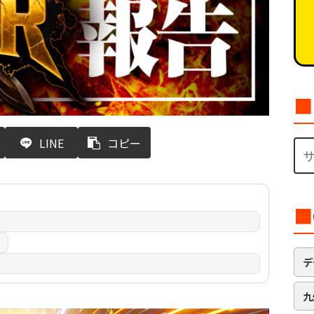
■
LINE
コピー
■
日
デ
九