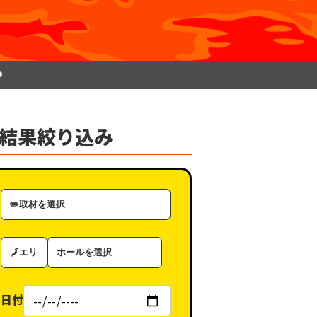
P
結果絞り込み
取
材
カ
エ
ホ
テ
リ
ー
ゴ
ア
ル
リ
日付
（タ
ー
グ）