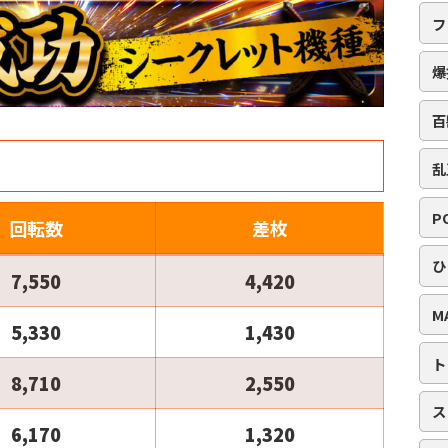
フ
爆
百
乱
P
回転数
差枚
ひ
7,550
4,420
M
5,330
1,430
ト
8,710
2,550
ス
6,170
1,320