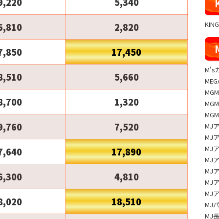
9,220
5,340
KIN
6,810
2,820
7,850
17,450
M'
8,510
5,660
MEG
MG
8,700
1,320
MG
MG
9,760
7,520
MJ
MJ
MJ
7,640
17,890
MJ
MJ
6,300
4,810
MJ
MJ
8,020
18,510
MJ
MJ