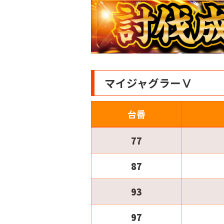
マイジャグラーⅤ
台番
77
87
93
97