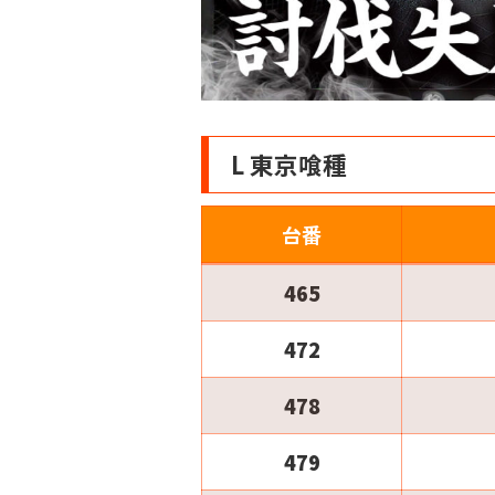
L 東京喰種
台番
465
472
478
479