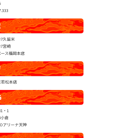
5
.333
E
37久留米
37宮崎
ペース福岡本店
F
RE若松本店
G
N1・1
N小倉
GOアリーナ天神