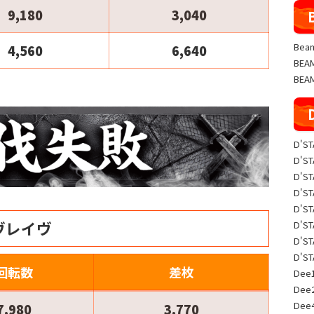
9,180
3,040
Beam
4,560
6,640
BE
BEA
D'S
D'S
D'S
D'S
D'S
ヴレイヴ
D'S
D'S
D'S
回転数
差枚
Dee1
Dee
Dee
7,980
3,770