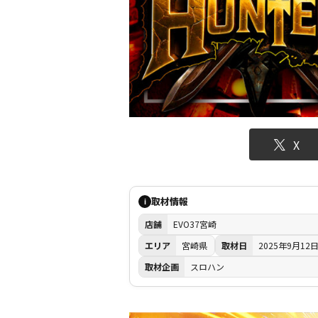
X
取材情報
i
店舗
EVO37宮崎
エリア
宮崎県
取材日
2025年9月12
取材企画
スロハン