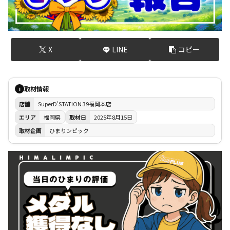
X
LINE
コピー
取材情報
i
店舗
SuperD'STATION 39福岡本店
エリア
福岡県
取材日
2025年8月15日
取材企画
ひまりンピック