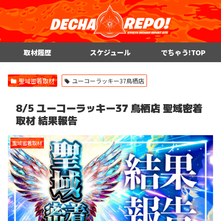
取材履歴
スケジュール
でちゃう!TOP
聖域密着取材
ユーコーラッキー37鳥栖店
8/5 ユーコーラッキー37 鳥栖店 聖域密着
取材 結果報告
聖域密着取材