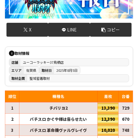
X
LINE
コピー
取材情報
i
店舗
ユーコーラッキー37鳥栖店
エリア
佐賀県
取材日
2025年8月5日
取材企画
聖域密着取材
順位
機種名
差枚
台番
1
チバリヨ2
13,390
729
2
パチスロ かぐや様は告らせたい
12,390
670
3
パチスロ 革命機ヴァルヴレイヴ
10,020
748