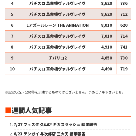
4
パチスロ 革命機ヴァルヴレイヴ
8,620
736
5
パチスロ 革命機ヴァルヴレイヴ
8,620
712
6
Lアズールレーン THE ANIMATION
8,010
620
7
パチスロ 革命機ヴァルヴレイヴ
7,010
714
8
パチスロ 革命機ヴァルヴレイヴ
4,910
741
9
チバリヨ2
4,650
730
10
パチスロ 革命機ヴァルヴレイヴ
4,490
719
※設定状況・公約等を示唆するものではございません。予めご了承下さいませ。
■
週間人気記事
7/27 フェスタ 久山店 ギガスラッシュ 結果報告
6/23 テンガイ 与次郎店 三大天 結果報告