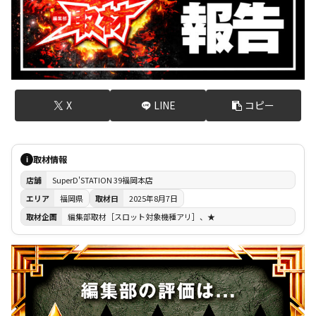
X
LINE
コピー
取材情報
i
店舗
SuperD'STATION 39福岡本店
エリア
福岡県
取材日
2025年8月7日
取材企画
編集部取材［スロット対象機種アリ］、★