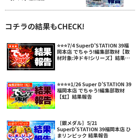
コチラの結果もCHECK!
⭐️⭐️⭐️7/4 SuperD’STATION 39福
★★★
岡本店 でちゃう!編集部取材【取
材対象:沖ドキ!シリーズ】結果報
告
⭐️⭐️⭐️⭐️1/26 Super D’STATION 39
編集部取材［虹］
福岡本店 でちゃう!編集部取材
【虹】結果報告
［銀メダル］5/21
ひまりンピック
SuperD’STATION 39福岡本店 ひ
まリンピック 結果報告