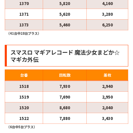
1370
5,820
4,160
1371
5,620
3,280
1373
5,460
6,250
（41台中28台プラス）
スマスロ マギアレコード 魔法少女まどか☆
マギカ外伝
台番
回転数
差枚
1518
7,930
2,940
1519
7,690
2,950
1520
8,680
2,040
1522
7,880
3,430
（6台中5台プラス）