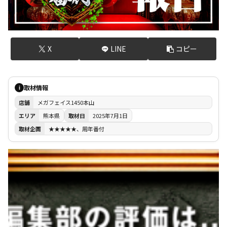
X
LINE
コピー
取材情報
i
店舗
メガフェイス1450本山
エリア
熊本県
取材日
2025年7月1日
取材企画
★★★★★、周年番付