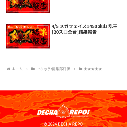
4/5 メガフェイス1450 本山 乱王
乱王［取材対象:20スロ全台］
[20スロ全台]結果報告
ホーム
でちゃう!編集部評価
★★★★★
© 2024 DECHA REPO.