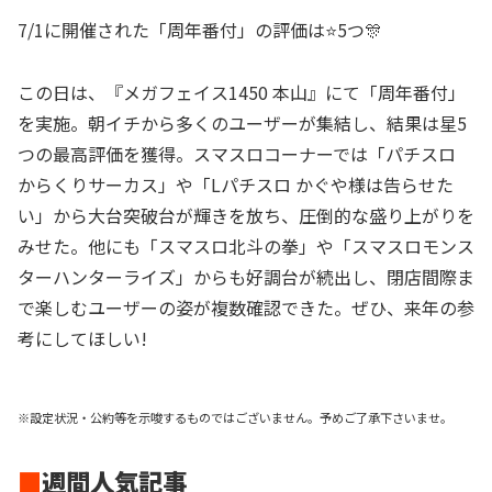
7/1に開催された「周年番付」の評価は⭐️5つ🎊
この日は、『メガフェイス1450 本山』にて「周年番付」
を実施。朝イチから多くのユーザーが集結し、結果は星5
つの最高評価を獲得。スマスロコーナーでは「パチスロ
からくりサーカス」や「Lパチスロ かぐや様は告らせた
い」から大台突破台が輝きを放ち、圧倒的な盛り上がりを
みせた。他にも「スマスロ北斗の拳」や「スマスロモンス
ターハンターライズ」からも好調台が続出し、閉店間際ま
で楽しむユーザーの姿が複数確認できた。ぜひ、来年の参
考にしてほしい!
※設定状況・公約等を示唆するものではございません。予めご了承下さいませ。
■
週間人気記事