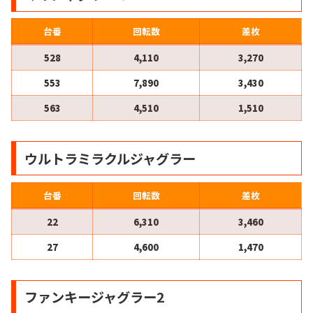
台番
回転数
差枚
528
4,110
3,270
553
7,890
3,430
563
4,510
1,510
ウルトラミラクルジャグラー
台番
回転数
差枚
22
6,310
3,460
27
4,600
1,470
ファンキージャグラー2