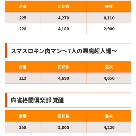
台番
回転数
差枚
225
4,270
6,110
228
4,180
2,900
スマスロキン肉マン～7人の悪魔超人編～
台番
回転数
差枚
213
4,690
4,050
麻雀格闘倶楽部 覚醒
台番
回転数
差枚
355
3,800
4,220