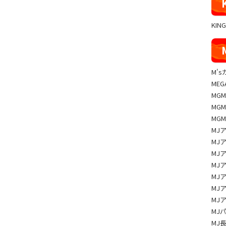
KIN
M'
MEG
MG
MG
MG
MJ
MJ
MJ
MJ
MJ
MJ
MJ
MJ
MJ