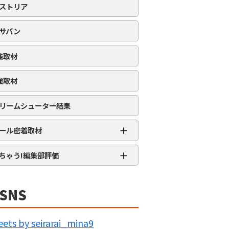
ストリア
サバン
強取材
強取材
リームシューター結果
＋
ール密着取材
APRO流星群取材
＋
ちゃう!編集部評価
三大天
★★★★★
5MENジャーズ
★★★★
SNS
久留米ジャック
★★★
IG BANG
★★
ets by seirarai_mina9
回胴の極意