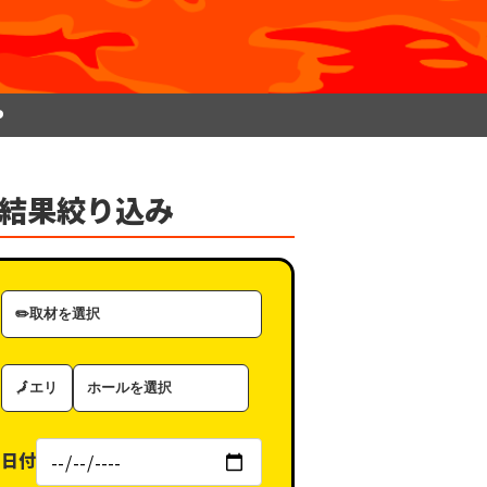
P
結果絞り込み
取
材
カ
エ
ホ
テ
リ
ー
ゴ
ア
ル
リ
日付
（タ
ー
グ）