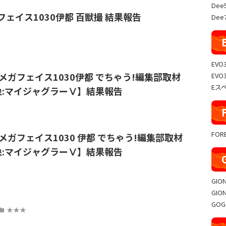
Dee
ガフェイス1030伊都 百獣撮 結果報告
Dee7
EVO
2/15 メガフェイス1030伊都 でちゃう!編集部取材
EVO
Eス
象:マイジャグラーⅤ】結果報告
FO
1/15 メガフェイス1030 伊都 でちゃう!編集部取材
象:マイジャグラーⅤ】結果報告
GIO
GIO
GO
★★★