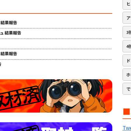
ヒ
ア
ュ 結果報告
3
シュ 結果報告
4
ュ 結果報告
ド
告
ホ
で
■
B
Twe