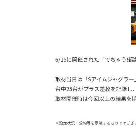
6/15に開催された「でちゃう!編
取材当日は「Sアイムジャグラー
台中25台がプラス差枚を記録し
取材開催時は今回以上の結果を期
※設定状況・公約等を示唆するものではござ