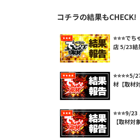
コチラの結果もCHECK!
⭐️⭐️⭐
★★★
店 5/23
⭐️⭐️⭐️⭐
★★★★
材【取材
⭐️⭐️⭐️
★★★
【取材対