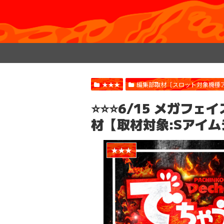
★★★
編集部取材［スロット対象機種
⭐️⭐️⭐️6/15 メガフ
材【取材対象:Sアイ
★★★