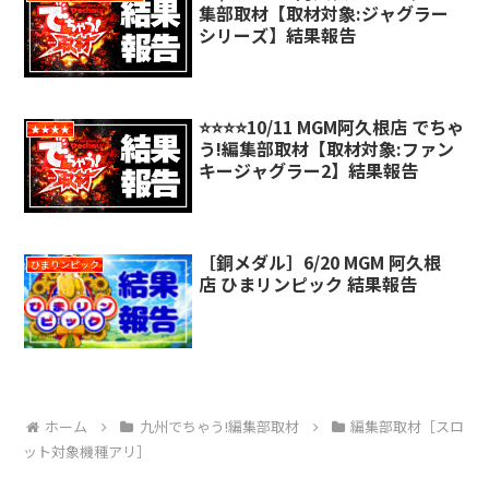
集部取材【取材対象:ジャグラー
シリーズ】結果報告
⭐️⭐️⭐️⭐️10/11 MGM阿久根店 でちゃ
★★★★
う!編集部取材【取材対象:ファン
キージャグラー2】結果報告
［銅メダル］6/20 MGM 阿久根
ひまりンピック
店 ひまリンピック 結果報告
ホーム
九州でちゃう!編集部取材
編集部取材［スロ
ット対象機種アリ］