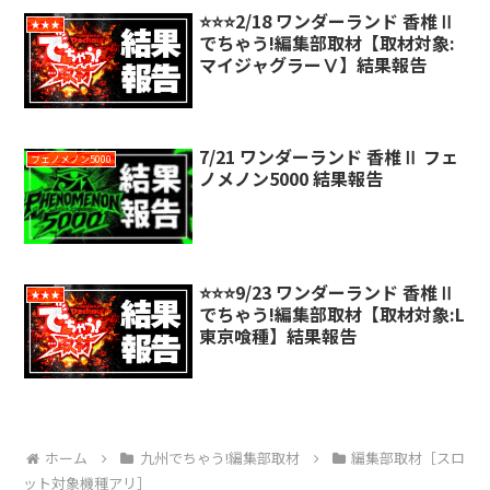
⭐️⭐️⭐️2/18 ワンダーランド 香椎Ⅱ
★★★
でちゃう!編集部取材【取材対象:
マイジャグラーⅤ】結果報告
7/21 ワンダーランド 香椎Ⅱ フェ
フェノメノン5000
ノメノン5000 結果報告
⭐️⭐️⭐️9/23 ワンダーランド 香椎Ⅱ
★★★
でちゃう!編集部取材【取材対象:L
東京喰種】結果報告
ホーム
九州でちゃう!編集部取材
編集部取材［スロ
ット対象機種アリ］