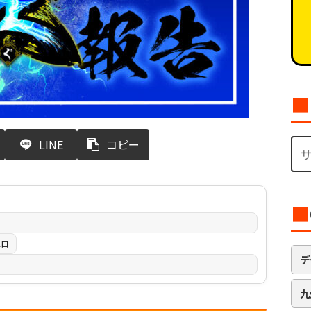
■
LINE
コピー
■
2日
デ
九