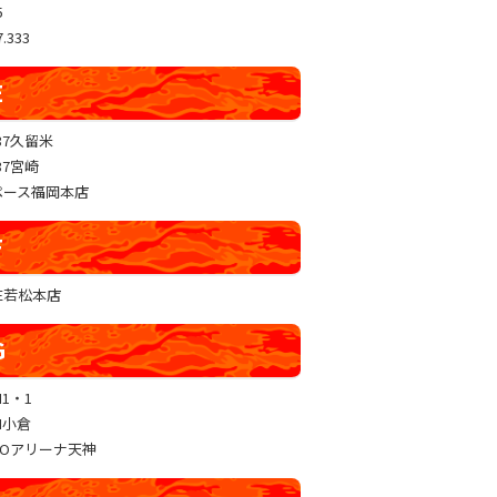
5
.333
E
37久留米
37宮崎
ペース福岡本店
F
RE若松本店
G
N1・1
N小倉
GOアリーナ天神