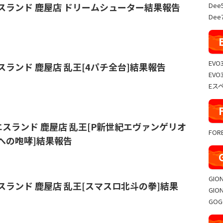
Dee
イエスランド 鹿屋店 ドリームシューター結果報告
Dee7
EVO
イエスランド 鹿屋店 乱王[4パチ全台]結果報告
EVO
Eス
 イエスランド 鹿屋店 乱王[P新世紀エヴァンゲリオ
FO
来への咆哮]結果報告
GIO
イエスランド 鹿屋店 乱王[スマスロ北斗の拳]結果
GIO
GO