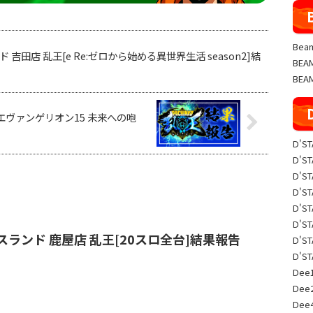
Beam
ド 吉田店 乱王[e Re:ゼロから始める異世界生活 season2]結
BE
BEA
紀エヴァンゲリオン15 未来への咆
D'S
D'S
D'S
D'S
D'S
D'S
エスランド 鹿屋店 乱王[20スロ全台]結果報告
D'S
D'S
Dee1
Dee
Dee