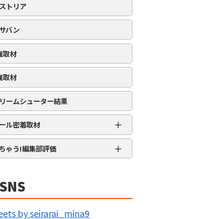
ストリア
サバン
強取材
強取材
リームシューター結果
＋
ール密着取材
APRO流星群取材
＋
ちゃう!編集部評価
三大天
★★★★★
5MENジャーズ
★★★★
SNS
久留米ジャック
★★★
IG BANG
★★
ets by seirarai_mina9
回胴の極意