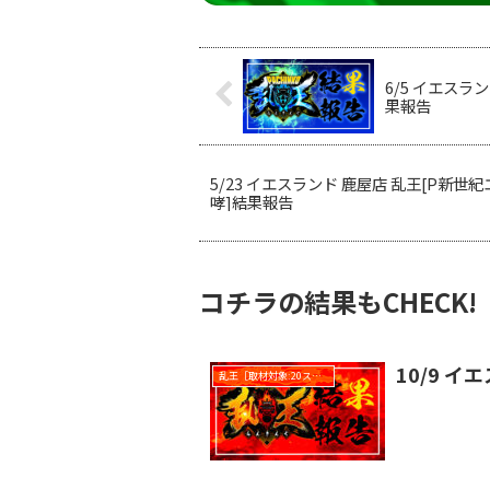
6/5 イエスラン
果報告
5/23 イエスランド 鹿屋店 乱王[P新世
哮]結果報告
コチラの結果もCHECK!
10/9 イ
乱王［取材対象:20スロ全台］