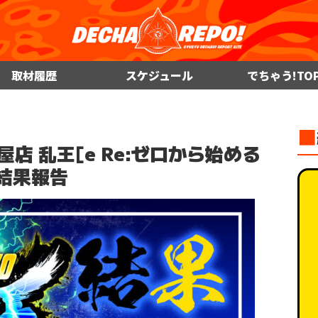
取材履歴
スケジュール
でちゃう!TO
■
屋店 乱王[e Re:ゼロから始める
]結果報告