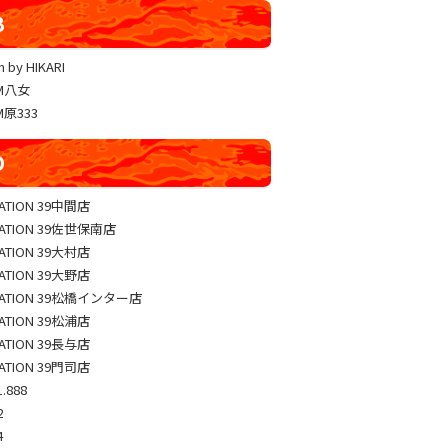
YUKO LUCKY×FACE 共闘取材
B
ヴァルヴレイヴ編集部一斉調査
 by HIKARI
三共闘取材
AM八女
熊本の陣
M原333
総力取材
D
協力取材
ゼッパチ取材
TATION 39中間店
TATION 39佐世保南店
TATION 39大村店
TATION 39大野店
TATION 39松橋インター店
TATION 39松浦店
TATION 39長与店
TATION 39門司店
.888
2
4