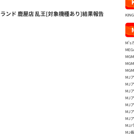
エスランド 鹿屋店 乱王[対象機種あり]結果報告
KIN
M'
MEG
MG
MG
MG
MJ
MJ
MJ
MJ
MJ
MJ
MJ
MJ
MJ