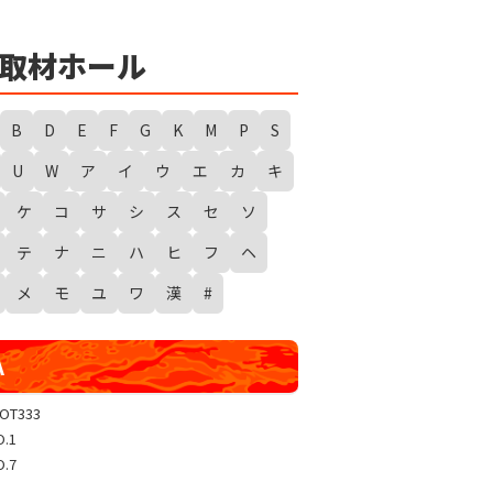
★
勇者たまピー取材
WANTED WONDERLAND
取材ホール
ギガスラッシュ
超ギガスラッシュ
B
D
E
F
G
K
M
P
S
新春スタートダッシュ取材
U
W
ア
イ
ウ
エ
カ
キ
GRAND WARS-新店実践録-
ケ
コ
サ
シ
ス
セ
ソ
UGEEEEEEE!
ギャラクシー取材
テ
ナ
ニ
ハ
ヒ
フ
ヘ
グランドクラッシュ
メ
モ
ユ
ワ
漢
#
トリプルユニオン
天極
A
玉屋共闘取材
SHOW TIME取材
LOT333
O.1
聖域取材
O.7
戸畑クエスト