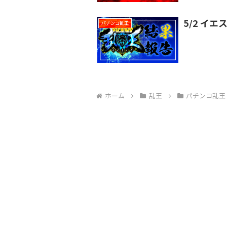
5/2 イ
パチンコ乱王
ホーム
乱王
パチンコ乱王