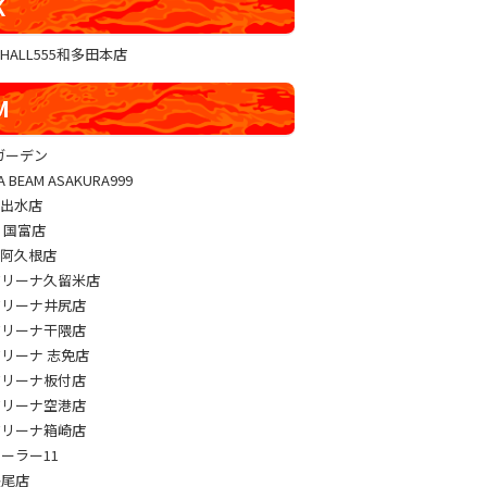
K
GHALL555和多田本店
M
sガーデン
A BEAM ASAKURA999
M出水店
M 国富店
M阿久根店
アリーナ久留米店
アリーナ井尻店
アリーナ干隈店
アリーナ 志免店
アリーナ板付店
アリーナ空港店
アリーナ箱崎店
パーラー11
長尾店