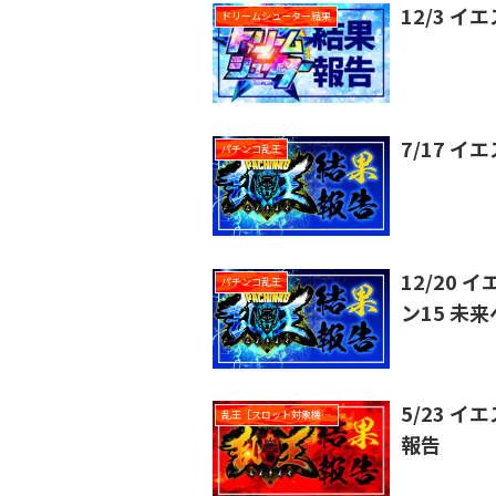
12/3 
ドリームシューター結果
7/17 
パチンコ乱王
12/20
パチンコ乱王
ン15 未
5/23 
乱王［スロット対象機種］
報告