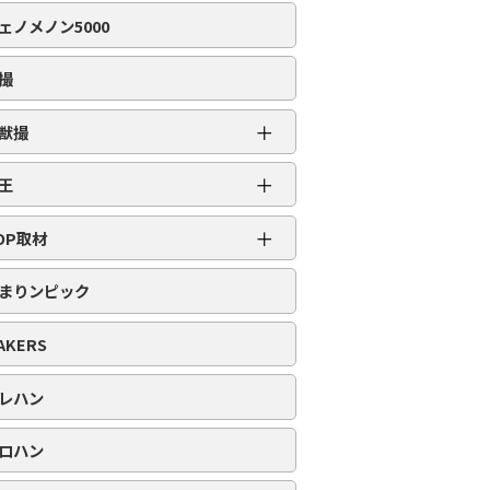
編集部取材［虹］
ェノメノン5000
編集部取材［ダイヤ］
編集部取材［金］
撮
編集部取材［スロット対象機種アリ］
＋
獣撮
百獣撮［ライオン］
＋
王
百獣撮-改-［ライオン］
超スロット乱王
＋
百獣撮［ゴリラ］
OP取材
スロット乱王
百獣撮-改-［ゴリラ］
周年番付
パチンコ乱王
まりンピック
百獣撮［ゾウ］
POP番付
百獣撮-改-［ゾウ］
PICK番付
AKERS
レハン
ロハン