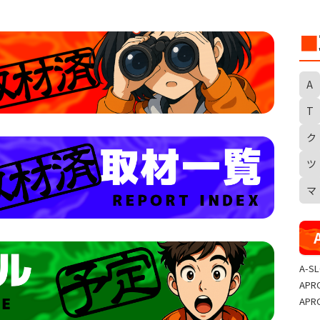
■
A
T
ク
S
ツ
マ
A-S
APR
APR