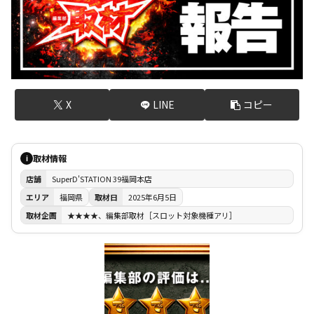
X
LINE
コピー
取材情報
i
店舗
SuperD'STATION 39福岡本店
エリア
福岡県
取材日
2025年6月5日
取材企画
★★★★、編集部取材［スロット対象機種アリ］