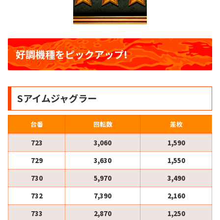
好調機種をピックアップ!
Sアイムジャグラー
台番
回転数
差枚
723
3,060
1,590
729
3,630
1,550
730
5,970
3,490
732
7,390
2,160
733
2,870
1,250