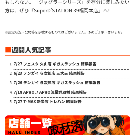
もしれない。「ジャグラーシリーズ」を存分に楽しみたい
方は、ぜひ『SuperD’STATION 39福岡本店』へ!
※設定状況・公約等を示唆するものではございません。予めご了承下さいませ。
■
週間人気記事
7/27 フェスタ 久山店 ギガスラッシュ 結果報告
6/23 テンガイ 与次郎店 三大天 結果報告
7/26 テンガイ 与次郎店 ギガスラッシュ 結果報告
7/18 APRO.7 APRO流星群取材 結果報告
7/27 T-MAX 新栄店 トレハン 結果報告