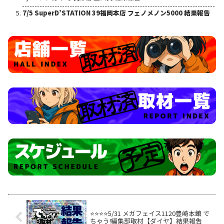
7/5 SuperD’STATION 39福岡本店 フェノメノン5000 結果報告
⭐️⭐️⭐️⭐️5/31 メガフェイス1120豊崎本館 で
ちゃう!編集部取材【ダイヤ】結果報告