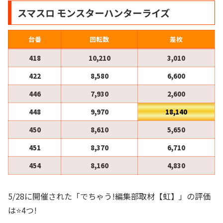
スマスロ モンスターハンターライズ
台番
回転数
差枚
418
10,210
3,010
422
8,580
6,600
446
7,930
2,600
448
9,970
18,140
450
8,610
5,650
451
8,370
6,710
454
8,160
4,830
5/28に開催された「でちゃう!編集部取材【虹】」の評価
は⭐️4つ!