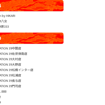
YUKO LUCKY×FACE 共闘取材
B
ヴァルヴレイヴ編集部一斉調査
 by HIKARI
三共闘取材
AM八女
熊本の陣
M原333
総力取材
D
協力取材
ゼッパチ取材
TATION 39中間店
TATION 39佐世保南店
TATION 39大村店
TATION 39大野店
TATION 39松橋インター店
TATION 39松浦店
TATION 39長与店
TATION 39門司店
.888
2
4