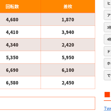
ヒ
回転数
差枚
ア
4,680
1,870
3
4,410
3,940
4
4,340
2,420
ド
5,350
5,950
ホ
6,690
6,100
で
6,580
2,450
■
B
Twe