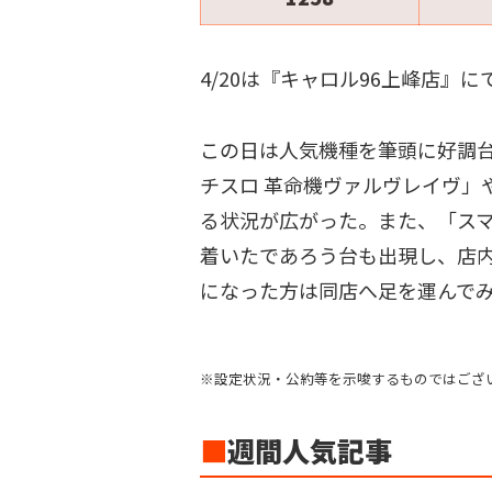
4/20は『キャロル96上峰店』
この日は人気機種を筆頭に好調
チスロ 革命機ヴァルヴレイヴ」
る状況が広がった。また、「ス
着いたであろう台も出現し、店
になった方は同店へ足を運んでみ
※設定状況・公約等を示唆するものではござ
■
週間人気記事