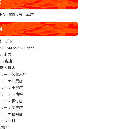
K
GHALL555和多田本店
M
sガーデン
A BEAM ASAKURA999
M出水店
M 国富店
M阿久根店
アリーナ久留米店
アリーナ井尻店
アリーナ干隈店
アリーナ 志免店
アリーナ板付店
アリーナ空港店
アリーナ箱崎店
パーラー11
長尾店