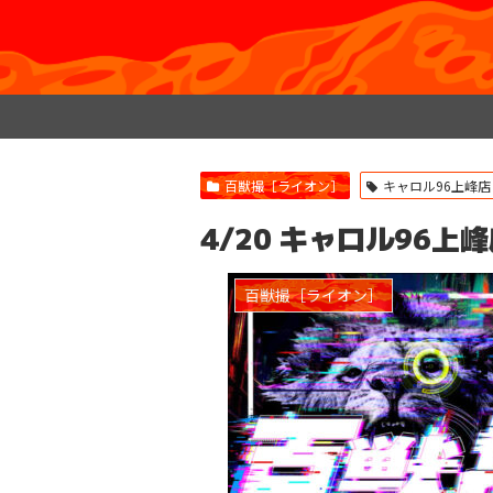
百獣撮［ライオン］
キャロル96上峰店
4/20 キャロル96上
百獣撮［ライオン］