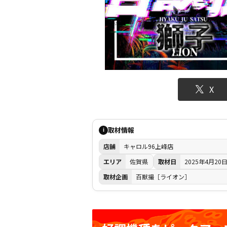
X
取材情報
i
店舗
キャロル96上峰店
エリア
佐賀県
取材日
2025年4月20
取材企画
百獣撮［ライオン］