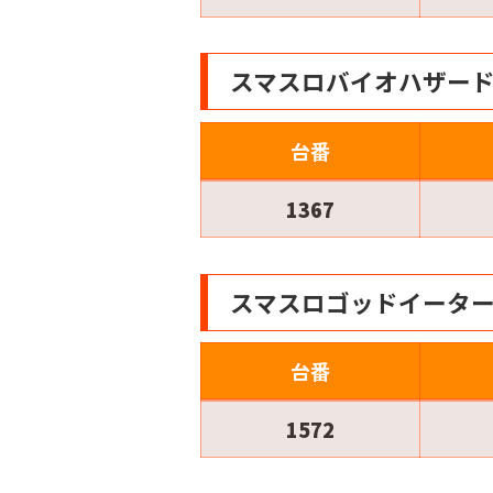
スマスロバイオハザード
台番
1367
スマスロゴッドイータ
台番
1572