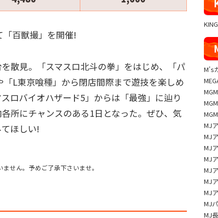
KIN
にて「百獣撮」を開催!
台を散見。「スマスロ北斗の拳」をはじめ、「パ
M'
や「L東京喰種」から閉店間際まで遊技を楽しめ
MEG
MG
マスロバイオハザード5」からは「最強」に辿り
MG
内各所にチャンスのある1日となった。ぜひ、気
MG
MJ
てほしい!
MJ
MJ
MJ
いません。予めご了承下さいませ。
MJ
MJ
MJ
MJ
MJ