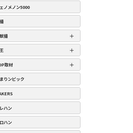
編集部取材［虹］
ェノメノン5000
編集部取材［ダイヤ］
編集部取材［金］
撮
編集部取材［スロット対象機種アリ］
＋
獣撮
百獣撮［ライオン］
＋
王
百獣撮-改-［ライオン］
超スロット乱王
＋
百獣撮［ゴリラ］
OP取材
スロット乱王
百獣撮-改-［ゴリラ］
周年番付
パチンコ乱王
まりンピック
百獣撮［ゾウ］
POP番付
百獣撮-改-［ゾウ］
PICK番付
AKERS
レハン
ロハン