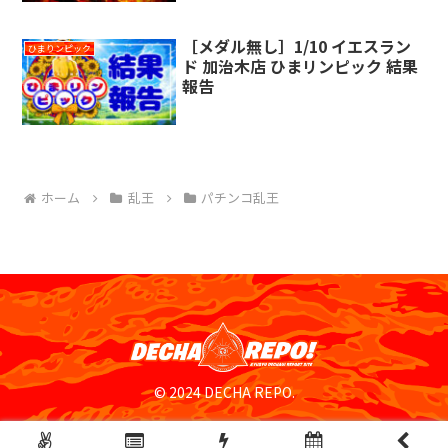
［メダル無し］1/10 イエスラン
ひまりンピック
ド 加治木店 ひまリンピック 結果
報告
ホーム
乱王
パチンコ乱王
© 2024 DECHA REPO.