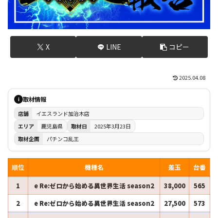
X
LINE
コピー
2025.04.08
取材情報
i
店舗
イエスランド加治木店
エリア
鹿児島県
取材日
2025年3月23日
取材企画
パチンコ乱王
順位
機種名
差玉
台番
1
e Re:ゼロから始める異世界生活 season2
38,000
565
2
e Re:ゼロから始める異世界生活 season2
27,500
573