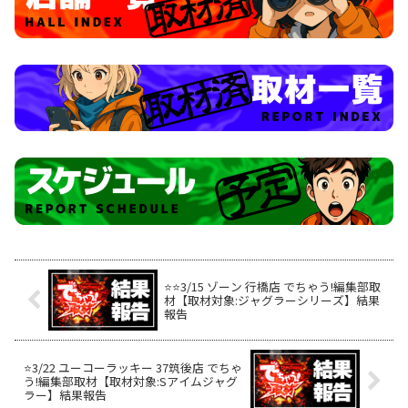
⭐️⭐️3/15 ゾーン 行橋店 でちゃう!編集部取
材【取材対象:ジャグラーシリーズ】結果
報告
⭐️3/22 ユーコーラッキー 37筑後店 でちゃ
う!編集部取材【取材対象:Sアイムジャグ
ラー】結果報告