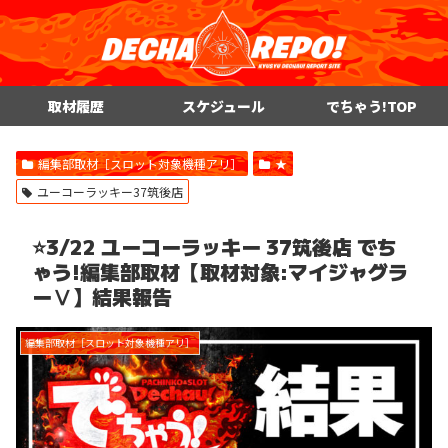
取材履歴
スケジュール
でちゃう!TOP
編集部取材［スロット対象機種アリ］
★
ユーコーラッキー37筑後店
⭐️3/22 ユーコーラッキー 37筑後店 でち
ゃう!編集部取材【取材対象:マイジャグラ
ーⅤ】結果報告
編集部取材［スロット対象機種アリ］