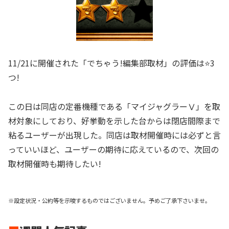
11/21に開催された「でちゃう!編集部取材」の評価は⭐️3
つ!
この日は同店の定番機種である「マイジャグラーⅤ」を取
材対象にしており、好挙動を示した台からは閉店間際まで
粘るユーザーが出現した。同店は取材開催時には必ずと言
っていいほど、ユーザーの期待に応えているので、次回の
取材開催時も期待したい!
※設定状況・公約等を示唆するものではございません。予めご了承下さいませ。