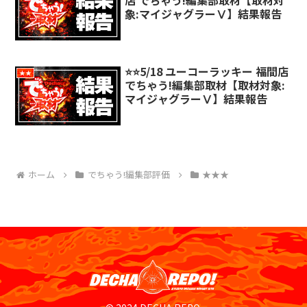
象:マイジャグラーⅤ】結果報告
⭐️⭐️5/18 ユーコーラッキー 福間店
★★
でちゃう!編集部取材【取材対象:
マイジャグラーⅤ】結果報告
ホーム
でちゃう!編集部評価
★★★