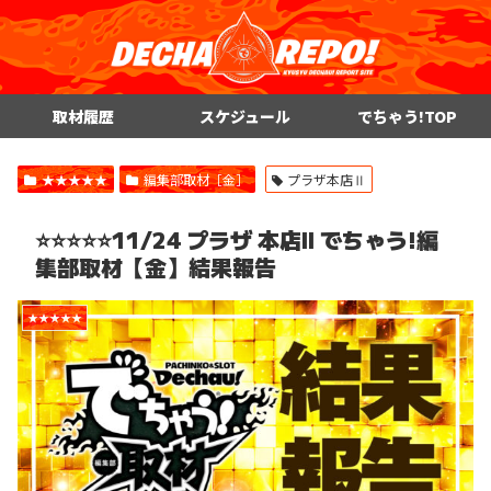
取材履歴
スケジュール
でちゃう!TOP
★★★★★
編集部取材［金］
プラザ本店Ⅱ
⭐️⭐️⭐️⭐️⭐️11/24 プラザ 本店II でちゃう!編
集部取材【金】結果報告
★★★★★