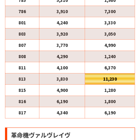
785
5,310
1,980
786
3,910
7,300
801
4,240
3,330
803
3,920
3,050
807
3,770
4,990
808
4,290
1,240
811
4,100
6,370
813
3,830
11,230
815
4,900
1,280
816
6,190
1,800
817
4,340
6,190
革命機ヴァルヴレイヴ