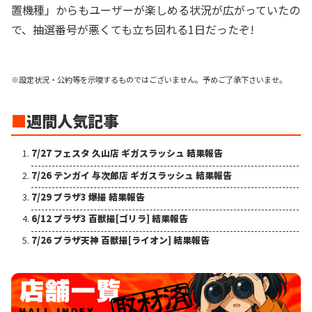
置機種」からもユーザーが楽しめる状況が広がっていたの
で、抽選番号が悪くても立ち回れる1日だったぞ!
※設定状況・公約等を示唆するものではございません。予めご了承下さいませ。
■
週間人気記事
7/27 フェスタ 久山店 ギガスラッシュ 結果報告
7/26 テンガイ 与次郎店 ギガスラッシュ 結果報告
7/29 プラザ3 爆撮 結果報告
6/12 プラザ3 百獣撮[ゴリラ] 結果報告
7/26 プラザ天神 百獣撮[ライオン] 結果報告