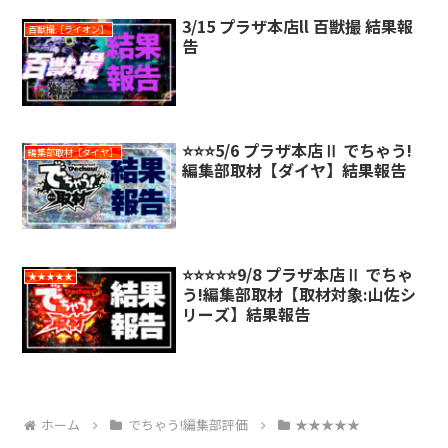
3/15 プラザ本店ll 百獣撮 結果報
百獣撮［ライオン］
告
⭐️⭐️⭐️5/6 プラザ本店Ⅱ でちゃう!
編集部取材［ダイヤ］
編集部取材【ダイヤ】結果報告
⭐️⭐️⭐️⭐️⭐️9/8 プラザ本店Ⅱ でちゃ
★★★★★
う!編集部取材【取材対象:山佐シ
リーズ】結果報告
ホーム
でちゃう!編集部評価
★★★★★