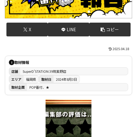
X
LINE
コピー
2025.04.18
取材情報
i
店舗
SuperD'STATION 39筑紫野店
エリア
福岡県
取材日
2024年8月3日
取材企画
POP番付、★