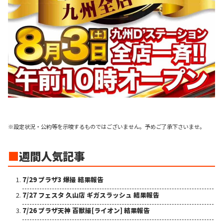
※設定状況・公約等を示唆するものではございません。予めご了承下さいませ。
■
週間人気記事
7/29 プラザ3 爆撮 結果報告
7/27 フェスタ 久山店 ギガスラッシュ 結果報告
7/26 プラザ天神 百獣撮[ライオン] 結果報告