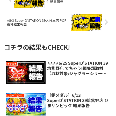
付結果報告
⭐️8/3 Super D’STATION 39大分本店 POP
番付結果報告
コチラの結果もCHECK!
⭐️⭐️⭐️⭐️6/25 SuperD’STATION 39
★★★★
筑紫野店 でちゃう!編集部取材
【取材対象:ジャグラーシリー
ズ】結果報告
［銅メダル］6/13
ひまりンピック
SuperD’STATION 39筑紫野店 ひ
まリンピック 結果報告