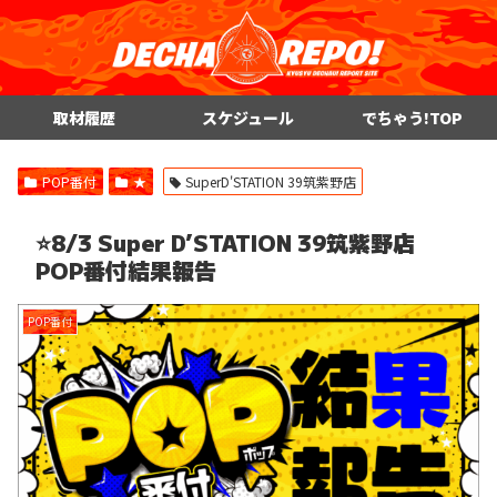
取材履歴
スケジュール
でちゃう!TOP
POP番付
★
SuperD'STATION 39筑紫野店
⭐️8/3 Super D’STATION 39筑紫野店
POP番付結果報告
POP番付