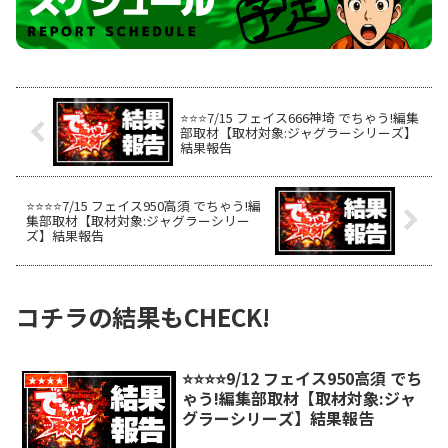
⭐️⭐️⭐️7/15 フェイス666神埼 でちゃう!編集
部取材【取材対象:ジャグラーシリーズ】
結果報告
⭐️⭐️⭐️⭐️7/15 フェイス950高須 でちゃう!編
集部取材【取材対象:ジャグラーシリー
ズ】結果報告
コチラの結果もCHECK!
⭐️⭐️⭐️⭐️9/12 フェイス950高須 でち
★★★★
ゃう!編集部取材【取材対象:ジャ
グラーシリーズ】結果報告