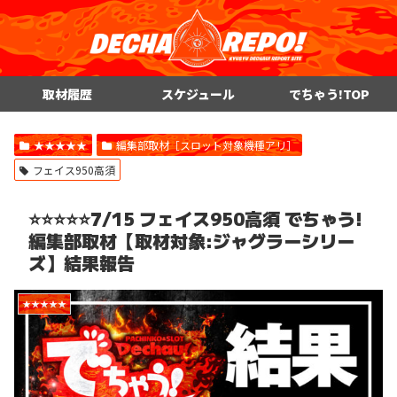
取材履歴
スケジュール
でちゃう!TOP
★★★★★
編集部取材［スロット対象機種アリ］
フェイス950高須
⭐️⭐️⭐️⭐️⭐️7/15 フェイス950高須 でちゃう!
編集部取材【取材対象:ジャグラーシリー
ズ】結果報告
★★★★★