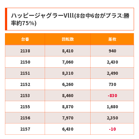
ハッピージャグラーVlll
(8台中6台がプラス:勝
率約75%)
台番
回転数
差枚
2138
8,410
940
2150
7,060
2,430
2151
8,310
2,490
2152
6,260
730
2153
8,460
-830
2155
8,870
1,680
2156
7,970
2,350
2157
6,430
-10