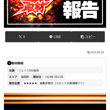
X
LINE
コピー
2025.04.18
取材情報
i
店舗
フェイス950高須
エリア
福岡県
取材日
2024年7月15日
取材企画
★★★★★、編集部取材［スロット対象機種アリ］