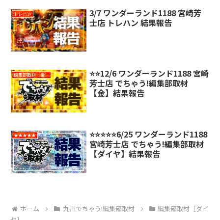
3/7 ワンダーランド1188 宮崎芳
トレハン
士店 トレハン 結果報告
⭐️⭐️12/6 ワンダーランド1188 宮崎
編集部取材［金］
芳士店 でちゃう!編集部取材
【金】結果報告
⭐️⭐️⭐️⭐️⭐️6/25 ワンダーランド1188
★★★★★
宮崎芳士店 でちゃう!編集部取材
【ダイヤ】結果報告
ホーム
九州でちゃう!編集部取材
編集部取材［ダイ
ヤ］