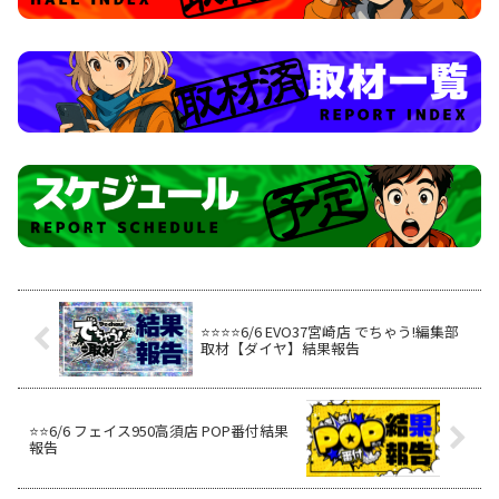
⭐️⭐️⭐️⭐️6/6 EVO37宮崎店 でちゃう!編集部
取材【ダイヤ】結果報告
⭐️⭐️6/6 フェイス950高須店 POP番付結果
報告