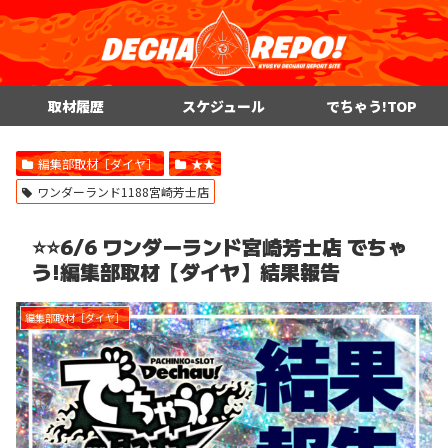
取材履歴
スケジュール
でちゃう!TOP
編集部取材［ダイヤ］
★★
ワンダーランド1188宮崎芳士店
⭐️⭐️6/6 ワンダーランド宮崎芳士店 でちゃ
う!編集部取材【ダイヤ】結果報告
編集部取材［ダイヤ］