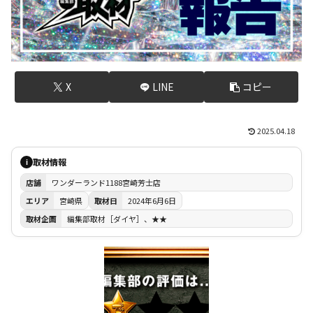
X
LINE
コピー
2025.04.18
取材情報
i
店舗
ワンダーランド1188宮崎芳士店
エリア
宮崎県
取材日
2024年6月6日
取材企画
編集部取材［ダイヤ］、★★