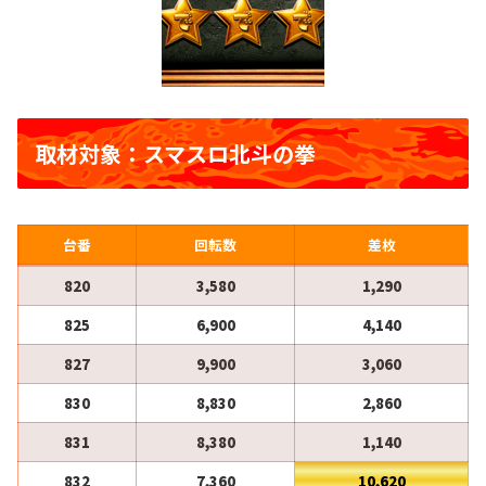
取材対象：スマスロ北斗の拳
台番
回転数
差枚
820
3,580
1,290
825
6,900
4,140
827
9,900
3,060
830
8,830
2,860
831
8,380
1,140
832
7,360
10,620