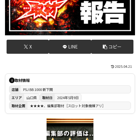
X
LINE
コピー
2025.04.21
取材情報
i
店舗
PSJ BB 1000 新下関
エリア
山口県
取材日
2024年5月9日
取材企画
★★★★、編集部取材［スロット対象機種アリ］