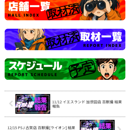
11/12 イエスランド 加世田店 百獣撮 結果
報告
12/15 PSJ 古賀店 百獣撮[ライオン] 結果