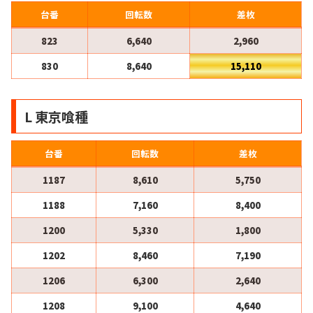
台番
回転数
差枚
823
6,640
2,960
830
8,640
15,110
L 東京喰種
台番
回転数
差枚
1187
8,610
5,750
1188
7,160
8,400
1200
5,330
1,800
1202
8,460
7,190
1206
6,300
2,640
1208
9,100
4,640