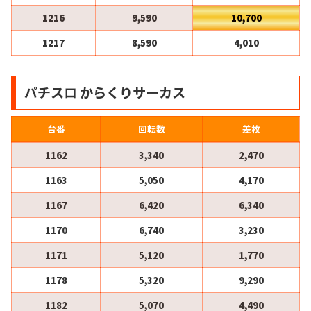
1216
9,590
10,700
1217
8,590
4,010
パチスロ からくりサーカス
台番
回転数
差枚
1162
3,340
2,470
1163
5,050
4,170
1167
6,420
6,340
1170
6,740
3,230
1171
5,120
1,770
1178
5,320
9,290
1182
5,070
4,490