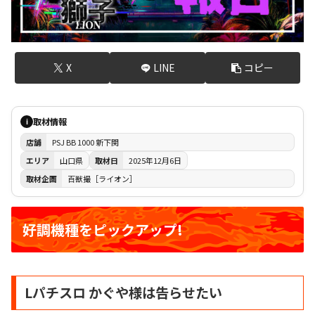
X
LINE
コピー
取材情報
i
店舗
PSJ BB 1000 新下関
エリア
山口県
取材日
2025年12月6日
取材企画
百獣撮［ライオン］
好調機種をピックアップ!
Lパチスロ かぐや様は告らせたい