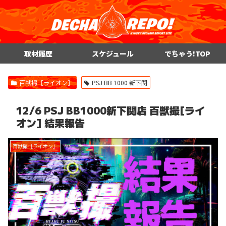
取材履歴
スケジュール
でちゃう!TOP
百獣撮［ライオン］
PSJ BB 1000 新下関
12/6 PSJ BB1000新下関店 百獣撮[ライ
オン] 結果報告
百獣撮［ライオン］