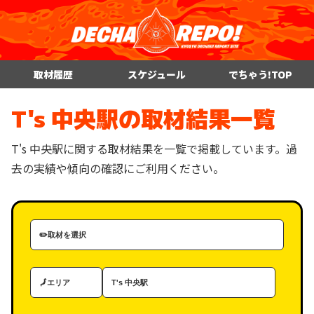
取材履歴
スケジュール
でちゃう!TOP
T's 中央駅の取材結果一覧
T's 中央駅に関する取材結果を一覧で掲載しています。過
去の実績や傾向の確認にご利用ください。
取
材
カ
エ
ホ
テ
リ
ー
ゴ
ア
ル