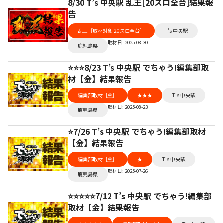
8/30 T’s 中央駅 乱王[20スロ全台]結果報
告
乱王［取材対象:20スロ全台］
T's 中央駅
取材日: 2025-08-30
鹿児島県
⭐️⭐️⭐️8/23 T’s 中央駅 でちゃう!編集部取
材【金】結果報告
編集部取材［金］
★★★
T's 中央駅
取材日: 2025-08-23
鹿児島県
⭐️7/26 T’s 中央駅 でちゃう!編集部取材
【金】結果報告
編集部取材［金］
★
T's 中央駅
取材日: 2025-07-26
鹿児島県
⭐️⭐️⭐️⭐️⭐️7/12 T’s 中央駅 でちゃう!編集部
取材【金】結果報告