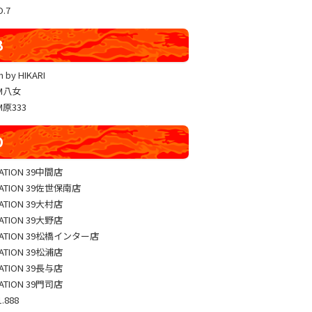
O.7
戸畑クエスト
YUKO LUCKY×FACE 共闘取材
B
ヴァルヴレイヴ編集部一斉調査
 by HIKARI
三共闘取材
AM八女
熊本の陣
M原333
総力取材
D
協力取材
ゼッパチ取材
TATION 39中間店
TATION 39佐世保南店
TATION 39大村店
TATION 39大野店
TATION 39松橋インター店
TATION 39松浦店
TATION 39長与店
TATION 39門司店
.888