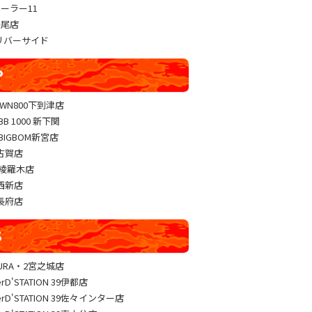
パーラー11
長尾店
sリバーサイド
P
OWN800下到津店
 BB 1000 新下関
 BIGBOM新宮店
J古賀店
J 綾羅木店
J西新店
J長府店
S
KURA・2宮之城店
erD'STATION 39伊都店
erD'STATION 39佐々インター店