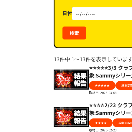
ア
ル
リ
日付
（タ
ー
グ）
検索
13件中 1〜13件を表示していま
⭐️⭐️⭐️⭐️⭐️3
象:Sammyシリ
★★★★★
編集部
取材日: 2026-03-03
⭐️⭐️⭐️⭐️2/
象:Sammyシリ
★★★★
編集部取
取材日: 2026-02-23