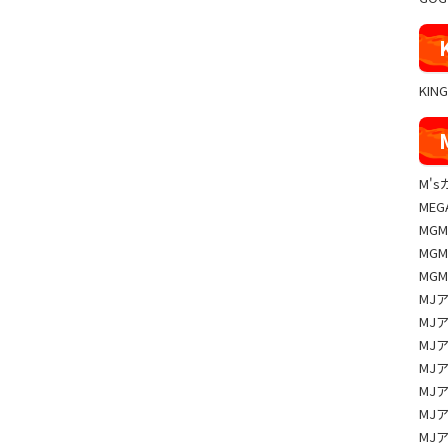
KIN
M'
MEG
MG
MG
MG
MJ
MJ
MJ
MJ
MJ
MJ
MJ