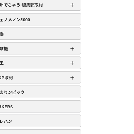
＋
州でちゃう!編集部取材
編集部取材［虹］
ェノメノン5000
編集部取材［ダイヤ］
編集部取材［金］
撮
編集部取材［スロット対象機種アリ］
＋
獣撮
百獣撮［ライオン］
＋
王
百獣撮-改-［ライオン］
超スロット乱王
＋
百獣撮［ゴリラ］
OP取材
スロット乱王
百獣撮-改-［ゴリラ］
周年番付
パチンコ乱王
まりンピック
百獣撮［ゾウ］
POP番付
百獣撮-改-［ゾウ］
PICK番付
AKERS
レハン