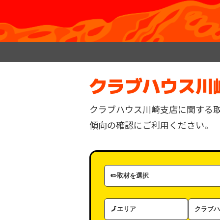
クラブハウス川
クラブハウス川崎支店に関する
傾向の確認にご利用ください。
取
材
カ
エ
ホ
テ
リ
ー
ゴ