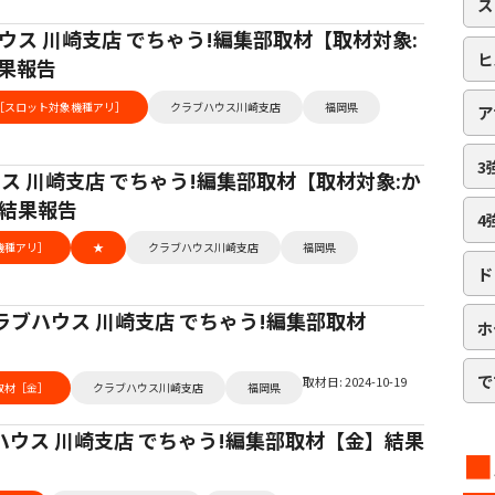
ス
クラブハウス 川崎支店 でちゃう!編集部取材【取材対象:
ヒ
果報告
［スロット対象機種アリ］
クラブハウス川崎支店
福岡県
ア
3
ブハウス 川崎支店 でちゃう!編集部取材【取材対象:か
結果報告
4
機種アリ］
★
クラブハウス川崎支店
福岡県
ド
0/19 クラブハウス 川崎支店 でちゃう!編集部取材
ホ
で
取材日: 2024-10-19
取材［金］
クラブハウス川崎支店
福岡県
 クラブハウス 川崎支店 でちゃう!編集部取材【金】結果
■