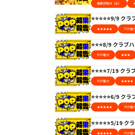
編集部取材［金］
⭐️⭐️⭐️⭐️⭐️9
★★★★★
POP番
⭐️⭐️⭐️8/9 ク
POP番付
★★★
⭐️⭐️⭐️⭐️7/1
POP番付
★★★★
⭐️⭐️⭐️⭐️⭐️6
★★★★★
POP番
⭐️⭐️⭐️⭐️⭐️5
★★★★★
POP番