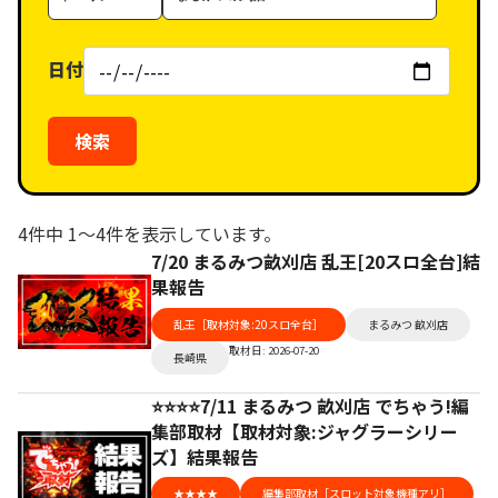
リ
ー
ゴ
ア
ル
リ
日付
（タ
ー
グ）
検索
4件中 1〜4件を表示しています。
7/20 まるみつ畝刈店 乱王[20スロ全台]結
果報告
乱王［取材対象:20スロ全台］
まるみつ 畝刈店
取材日: 2026-07-20
長崎県
⭐️⭐️⭐️⭐️7/11 まるみつ 畝刈店 でちゃう!編
集部取材【取材対象:ジャグラーシリー
ズ】結果報告
★★★★
編集部取材［スロット対象機種アリ］