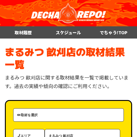
取材履歴
スケジュール
でちゃう!TOP
まるみつ 畝刈店の取材結果
一覧
まるみつ 畝刈店に関する取材結果を一覧で掲載していま
す。過去の実績や傾向の確認にご利用ください。
取
材
カ
エ
ホ
テ