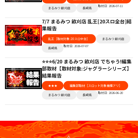
取材日: 2026-07-11
まるみつ 畝刈店
長崎県
7/7 まるみつ 畝刈店 乱王[20スロ全台]結
果報告
乱王［取材対象:20スロ全台］
まるみつ 畝刈店
取材日: 2026-07-07
長崎県
⭐️⭐️⭐️6/20 まるみつ 畝刈店 でちゃう!編集
部取材【取材対象:ジャグラーシリーズ】
結果報告
★★★
編集部取材［スロット対象機種アリ］
取材日: 2026-06-20
まるみつ 畝刈店
長崎県