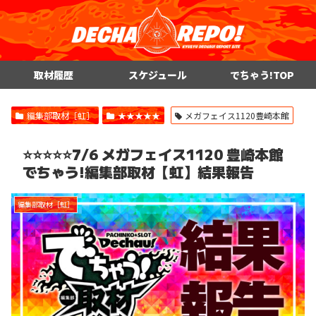
取材履歴
スケジュール
でちゃう!TOP
編集部取材［虹］
★★★★★
メガフェイス1120豊崎本館
⭐️⭐️⭐️⭐️⭐️7/6 メガフェイス1120 豊崎本館
でちゃう!編集部取材【虹】結果報告
編集部取材［虹］