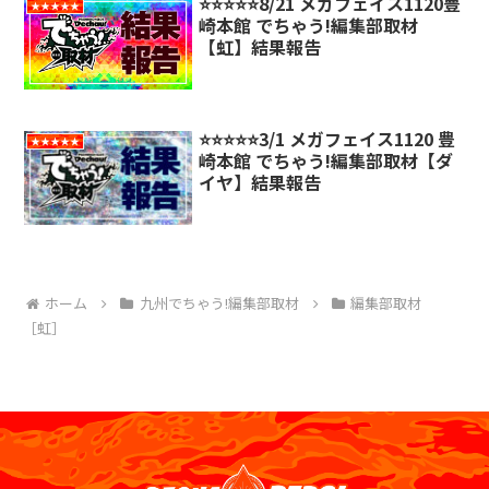
⭐️⭐️⭐️⭐️⭐️8/21 メガフェイス1120豊
★★★★★
崎本館 でちゃう!編集部取材
【虹】結果報告
⭐️⭐️⭐️⭐️⭐️3/1 メガフェイス1120 豊
★★★★★
崎本館 でちゃう!編集部取材【ダ
イヤ】結果報告
ホーム
九州でちゃう!編集部取材
編集部取材
［虹］