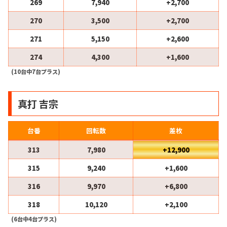
269
7,940
+2,700
270
3,500
+2,700
271
5,150
+2,600
274
4,300
+1,600
(10台中7台プラス)
真打 吉宗
台番
回転数
差枚
313
7,980
+12,900
315
9,240
+1,600
316
9,970
+6,800
318
10,120
+2,100
(6台中4台プラス)