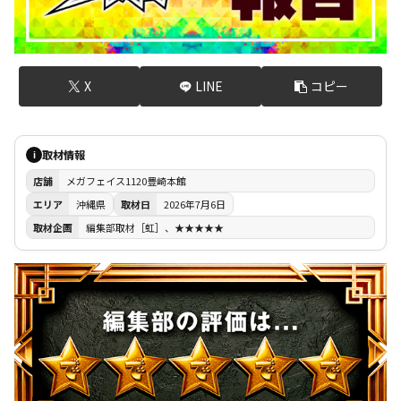
X
LINE
コピー
取材情報
i
店舗
メガフェイス1120豊崎本館
エリア
沖縄県
取材日
2026年7月6日
取材企画
編集部取材［虹］、★★★★★