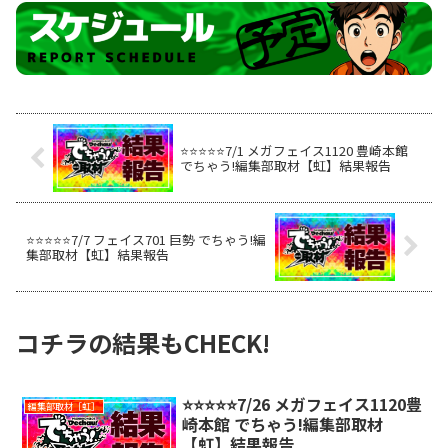
⭐️⭐️⭐️⭐️⭐️7/1 メガフェイス1120 豊崎本館
でちゃう!編集部取材【虹】結果報告
⭐️⭐️⭐️⭐️⭐️7/7 フェイス701 巨勢 でちゃう!編
集部取材【虹】結果報告
コチラの結果もCHECK!
⭐️⭐️⭐️⭐️⭐️7/26 メガフェイス1120豊
編集部取材［虹］
崎本館 でちゃう!編集部取材
【虹】結果報告