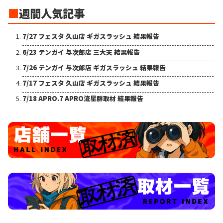
■
週間人気記事
7/27 フェスタ 久山店 ギガスラッシュ 結果報告
6/23 テンガイ 与次郎店 三大天 結果報告
7/26 テンガイ 与次郎店 ギガスラッシュ 結果報告
7/17 フェスタ 久山店 ギガスラッシュ 結果報告
7/18 APRO.7 APRO流星群取材 結果報告