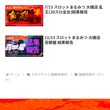
7/13 スロットまるみつ 大橋店 乱
乱王［取材対象:20スロ全台］
王[20スロ全台]結果報告
11/13 スロットまるみつ 大橋店
百獣撮［ライオン］
百獣撮 結果報告
ホーム
九州でちゃう!編集部取材
編集部取材［ダイ
ヤ］