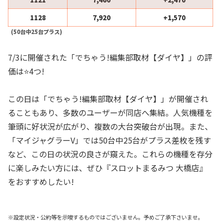
1128
7,920
+1,570
(50台中25台プラス)
7/3に開催された「でちゃう!編集部取材【ダイヤ】」の評
価は⭐️4つ!
この日は「でちゃう!編集部取材【ダイヤ】」が開催され
ることもあり、多数のユーザーが同店へ集結。人気機種を
筆頭に好状況が広がり、複数の大台突破台が出現。また、
「マイジャグラーV」では50台中25台がプラス差枚を残す
など、この日の状況の良さが窺えた。これらの機種を存分
に楽しみたい方には、ぜひ『スロットまるみつ 大橋店』
をおすすめしたい!
※設定状況・公約等を示唆するものではございません。予めご了承下さいませ。