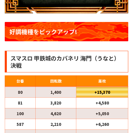
好調機種をピックアップ!
スマスロ 甲鉄城のカバネリ 海門（うなと）
決戦
台番
回転数
差枚
80
1,400
+15,370
81
3,820
+4,580
100
4,620
+5,050
587
2,210
+6,260