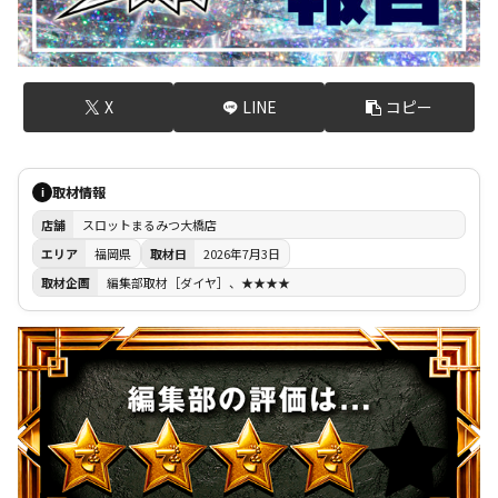
X
LINE
コピー
取材情報
i
店舗
スロットまるみつ大橋店
エリア
福岡県
取材日
2026年7月3日
取材企画
編集部取材［ダイヤ］、★★★★