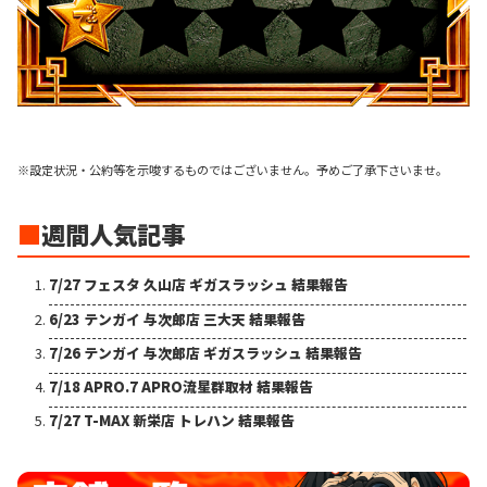
※設定状況・公約等を示唆するものではございません。予めご了承下さいませ。
■
週間人気記事
7/27 フェスタ 久山店 ギガスラッシュ 結果報告
6/23 テンガイ 与次郎店 三大天 結果報告
7/26 テンガイ 与次郎店 ギガスラッシュ 結果報告
7/18 APRO.7 APRO流星群取材 結果報告
7/27 T-MAX 新栄店 トレハン 結果報告