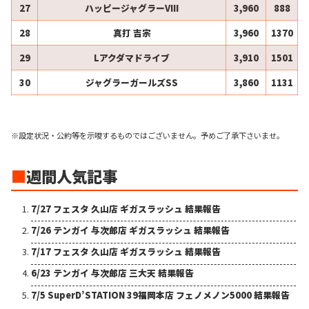
27
ハッピージャグラーVIII
3,960
888
28
真打 吉宗
3,960
1370
29
Lアクダマドライブ
3,910
1501
30
ジャグラーガールズSS
3,860
1131
※設定状況・公約等を示唆するものではございません。予めご了承下さいませ。
■
週間人気記事
7/27 フェスタ 久山店 ギガスラッシュ 結果報告
7/26 テンガイ 与次郎店 ギガスラッシュ 結果報告
7/17 フェスタ 久山店 ギガスラッシュ 結果報告
6/23 テンガイ 与次郎店 三大天 結果報告
7/5 SuperD’STATION 39福岡本店 フェノメノン5000 結果報告