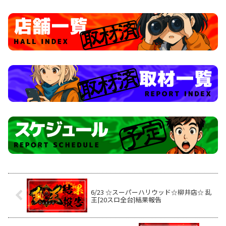
6/23 ☆スーパーハリウッド☆柳井店☆ 乱
王[20スロ全台]結果報告