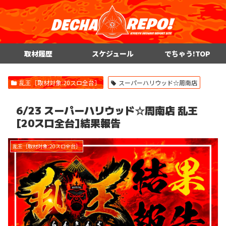
取材履歴
スケジュール
でちゃう!TOP
乱王［取材対象:20スロ全台］
スーパーハリウッド☆周南店
6/23 スーパーハリウッド☆周南店 乱王
[20スロ全台]結果報告
乱王［取材対象:20スロ全台］