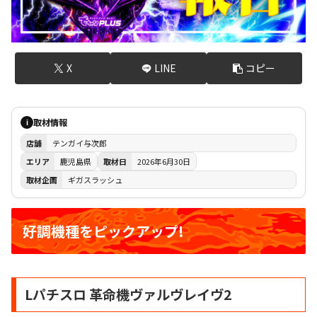
X
LINE
コピー
取材情報
i
店舗
テンガイ与次郎
エリア
鹿児島県
取材日
2026年6月30日
取材企画
ギガスラッシュ
好調機種をピックアップ!
Lパチスロ 革命機ヴァルヴレイヴ2