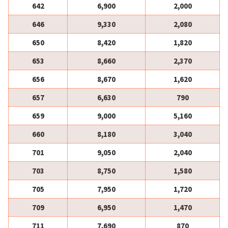
642
6,900
2,000
646
9,330
2,080
650
8,420
1,820
653
8,660
2,370
656
8,670
1,620
657
6,630
790
659
9,000
5,160
660
8,180
3,040
701
9,050
2,040
703
8,750
1,580
705
7,950
1,720
709
6,950
1,470
711
7,690
870