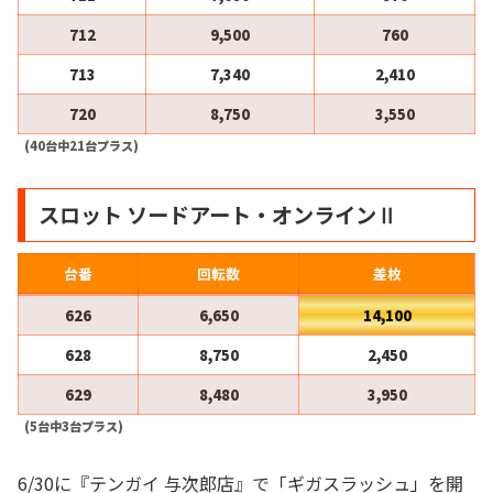
712
9,500
760
713
7,340
2,410
720
8,750
3,550
(40台中21台プラス)
スロット ソードアート・オンラインⅡ
台番
回転数
差枚
626
6,650
14,100
628
8,750
2,450
629
8,480
3,950
(5台中3台プラス)
6/30に『テンガイ 与次郎店』で「ギガスラッシュ」を開