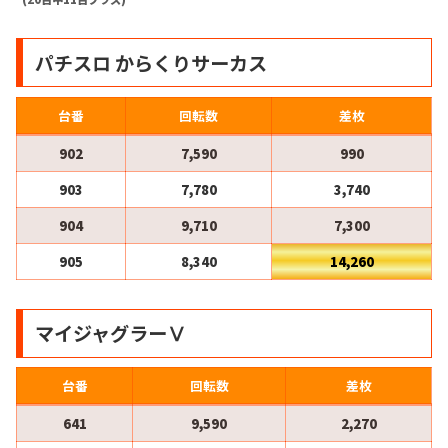
パチスロ からくりサーカス
台番
回転数
差枚
902
7,590
990
903
7,780
3,740
904
9,710
7,300
905
8,340
14,260
マイジャグラーⅤ
台番
回転数
差枚
641
9,590
2,270