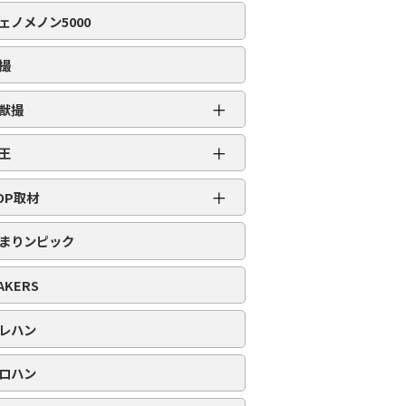
編集部取材［虹］
ェノメノン5000
編集部取材［ダイヤ］
編集部取材［金］
撮
編集部取材［スロット対象機種アリ］
＋
獣撮
百獣撮［ライオン］
＋
王
百獣撮-改-［ライオン］
超スロット乱王
＋
百獣撮［ゴリラ］
OP取材
スロット乱王
百獣撮-改-［ゴリラ］
周年番付
パチンコ乱王
まりンピック
百獣撮［ゾウ］
POP番付
百獣撮-改-［ゾウ］
PICK番付
AKERS
レハン
ロハン