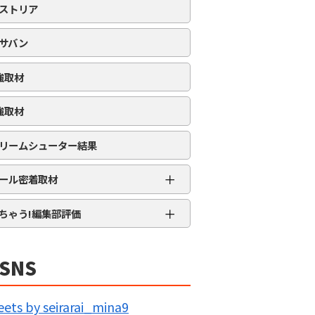
ストリア
サバン
強取材
強取材
リームシューター結果
＋
ール密着取材
APRO流星群取材
＋
ちゃう!編集部評価
三大天
★★★★★
5MENジャーズ
★★★★
SNS
久留米ジャック
★★★
IG BANG
★★
ets by seirarai_mina9
回胴の極意