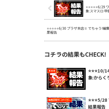
⭐️⭐️⭐️⭐️⭐
象:スマスロ 
⭐️⭐️⭐️⭐️⭐️6/30 プラザ本店Ⅱ でち
果報告
コチラの結果もCHECK!
⭐️⭐️⭐️
★★★
象:からく
⭐️⭐️⭐️
編集部取材［ダイヤ］
結果報告