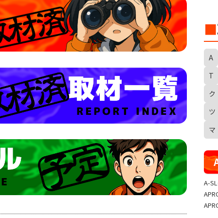
■
A
T
ク
S
ツ
マ
A-S
APR
APR