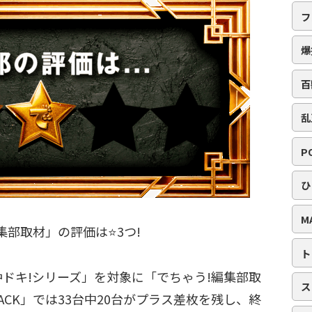
フ
爆
百
乱
P
ひ
M
集部取材」の評価は⭐️3つ!
ト
ドキ!シリーズ」を対象に「でちゃう!編集部取
ス
ACK」では33台中20台がプラス差枚を残し、終