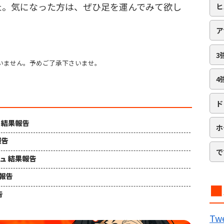
た。気になった方は、ぜひ足を運んでみて欲し
ヒ
ア
3
いません。予めご了承下さいませ。
4
ド
ュ 結果報告
ホ
報告
で
シュ 結果報告
果報告
■
告
B
Twe