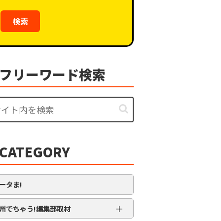
検索
フリーワード検索
CATEGORY
ータま!
＋
州でちゃう!編集部取材