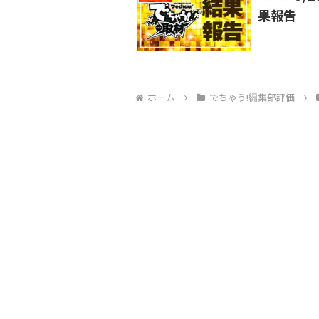
果報告
ホーム
でちゃう!編集部評価