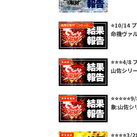
⭐️10/1
編集部取材［スロット対象機種アリ］
命機ヴァ
⭐️⭐️⭐️
★★★
山佐シリ
⭐️⭐️⭐️
★★★★★
象:山佐シ
⭐️⭐️⭐️
★★★★