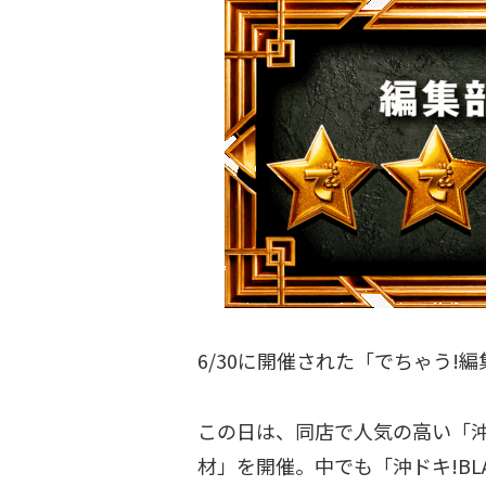
6/30に開催された「でちゃう!編
この日は、同店で人気の高い「沖
材」を開催。中でも「沖ドキ!BL