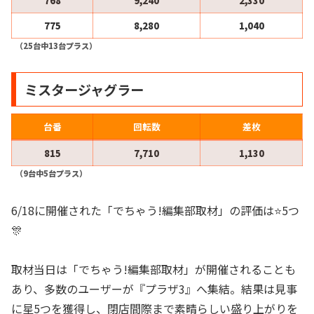
768
9,240
2,330
775
8,280
1,040
（25台中13台プラス）
ミスタージャグラー
台番
回転数
差枚
815
7,710
1,130
（9台中5台プラス）
6/18に開催された「でちゃう!編集部取材」の評価は⭐️5つ
🎊
取材当日は「でちゃう!編集部取材」が開催されることも
あり、多数のユーザーが『プラザ3』へ集結。結果は見事
に星5つを獲得し、閉店間際まで素晴らしい盛り上がりを