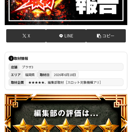
X
LINE
コピー
取材情報
i
店舗
プラザ3
エリア
福岡県
取材日
2026年6月18日
取材企画
★★★★★、編集部取材［スロット対象機種アリ］