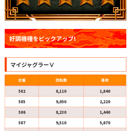
好調機種をピックアップ!
マイジャグラーⅤ
台番
回転数
差枚
582
8,110
1,840
585
9,050
2,220
586
8,230
1,440
587
9,510
5,670