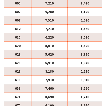
605
7,210
1,420
607
9,280
1,120
608
7,510
2,070
612
7,230
1,560
615
6,220
1,070
620
8,010
1,520
621
5,620
1,390
623
5,910
1,870
628
8,180
2,290
633
7,930
3,910
658
7,460
1,220
671
8,690
1,730
672
6,100
1,680