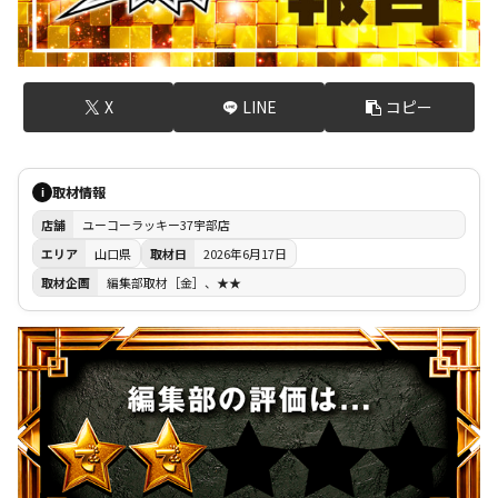
X
LINE
コピー
取材情報
i
店舗
ユーコーラッキー37宇部店
エリア
山口県
取材日
2026年6月17日
取材企画
編集部取材［金］、★★