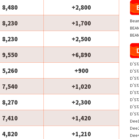
8,480
+2,800
Beam
8,230
+1,700
BE
BEA
8,230
+2,500
9,550
+6,890
D'S
5,260
+900
D'S
D'S
D'S
7,540
+1,020
D'S
D'S
8,270
+2,300
D'S
D'S
7,410
+1,420
Dee1
Dee
4,820
+1,210
Dee