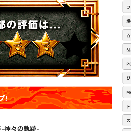
フ
爆
百
乱
P
ひ
M
プ!
ト
ス
-神々の軌跡-