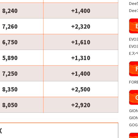
Dee
8,240
+1,400
Dee7
7,260
+2,320
EVO
6,750
+1,610
EVO
Eス
5,890
+1,310
7,250
+1,400
FO
8,350
+2,500
8,050
+2,920
GIO
GIO
GO
X