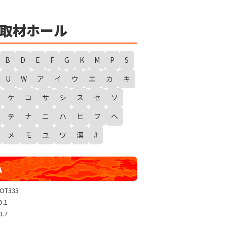
★
勇者たまピー取材
WANTED WONDERLAND
取材ホール
ギガスラッシュ
超ギガスラッシュ
B
D
E
F
G
K
M
P
S
新春スタートダッシュ取材
U
W
ア
イ
ウ
エ
カ
キ
GRAND WARS-新店実践録-
ケ
コ
サ
シ
ス
セ
ソ
UGEEEEEEE!
ギャラクシー取材
テ
ナ
ニ
ハ
ヒ
フ
ヘ
グランドクラッシュ
メ
モ
ユ
ワ
漢
#
トリプルユニオン
天極
A
玉屋共闘取材
SHOW TIME取材
LOT333
O.1
聖域取材
O.7
戸畑クエスト