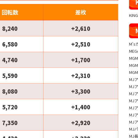
回転数
差枚
KIN
8,240
+2,610
6,580
+2,510
M'
MEG
MG
4,740
+1,700
MG
MG
5,590
+2,310
MJ
MJ
8,080
+3,300
MJ
MJ
5,720
+1,400
MJ
MJ
7,350
+2,920
MJ
MJ
MJ