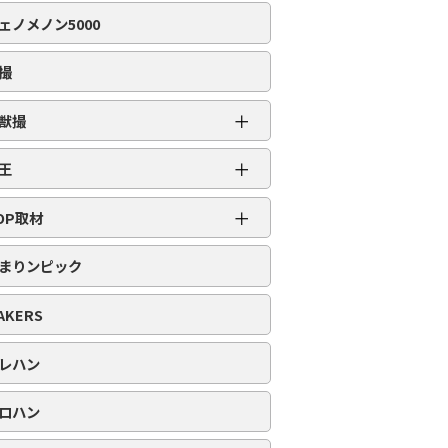
編集部取材［虹］
ェノメノン5000
編集部取材［ダイヤ］
編集部取材［金］
撮
編集部取材［スロット対象機種アリ］
＋
獣撮
百獣撮［ライオン］
＋
王
百獣撮-改-［ライオン］
超スロット乱王
＋
百獣撮［ゴリラ］
OP取材
スロット乱王
百獣撮-改-［ゴリラ］
周年番付
パチンコ乱王
まりンピック
百獣撮［ゾウ］
POP番付
百獣撮-改-［ゾウ］
PICK番付
AKERS
レハン
ロハン