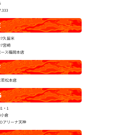
5
.333
E
37久留米
37宮崎
ペース福岡本店
F
RE若松本店
G
N1・1
N小倉
GOアリーナ天神