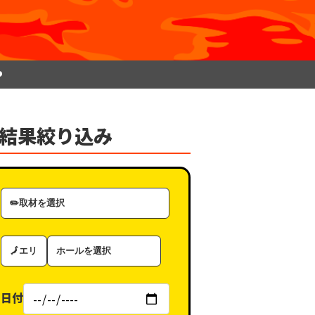
P
結果絞り込み
取
材
カ
エ
ホ
テ
リ
ー
ゴ
ア
ル
リ
日付
（タ
ー
グ）