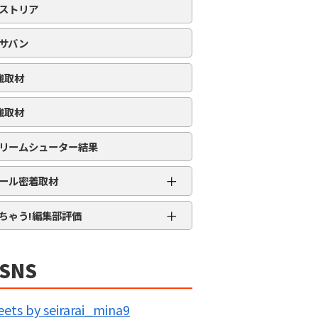
ストリア
サバン
強取材
強取材
リームシューター結果
＋
ール密着取材
APRO流星群取材
＋
ちゃう!編集部評価
三大天
★★★★★
5MENジャーズ
★★★★
SNS
久留米ジャック
★★★
IG BANG
★★
ets by seirarai_mina9
回胴の極意