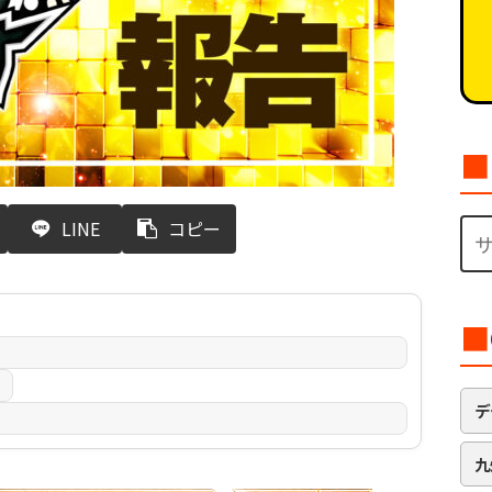
■
LINE
コピー
■
日
デ
九