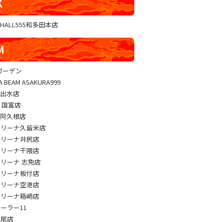
K
GHALL555和多田本店
M
sガーデン
A BEAM ASAKURA999
M出水店
M 国富店
M阿久根店
アリーナ久留米店
アリーナ井尻店
アリーナ干隈店
アリーナ 志免店
アリーナ板付店
アリーナ空港店
アリーナ箱崎店
パーラー11
長尾店