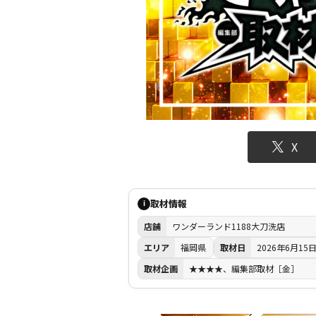
X
取材情報
i
店舗
ワンダーランド1188大刀洗店
エリア
福岡県
取材日
2026年6月15
取材企画
★★★★、編集部取材［金］