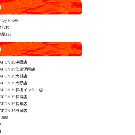
YUKO LUCKY×FACE 共闘取材
B
ヴァルヴレイヴ編集部一斉調査
 by HIKARI
三共闘取材
AM八女
熊本の陣
M原333
総力取材
D
協力取材
ゼッパチ取材
TATION 39中間店
TATION 39佐世保南店
TATION 39大村店
TATION 39大野店
TATION 39松橋インター店
TATION 39松浦店
TATION 39長与店
TATION 39門司店
.888
2
4