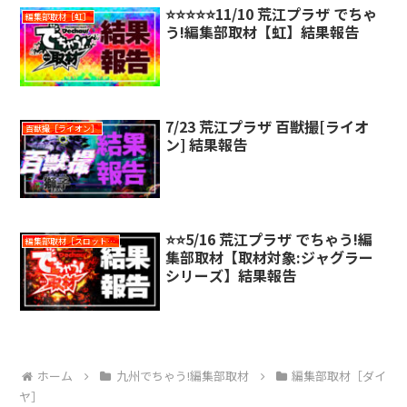
⭐️⭐️⭐️⭐️⭐️11/10 荒江プラザ でちゃ
編集部取材［虹］
う!編集部取材【虹】結果報告
7/23 荒江プラザ 百獣撮[ライオ
百獣撮［ライオン］
ン] 結果報告
⭐️⭐️5/16 荒江プラザ でちゃう!編
編集部取材［スロット対象機種アリ］
集部取材【取材対象:ジャグラー
シリーズ】結果報告
ホーム
九州でちゃう!編集部取材
編集部取材［ダイ
ヤ］