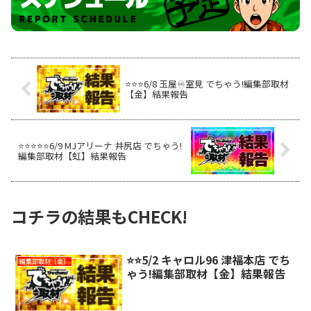
⭐️⭐️⭐️6/8 玉屋♾️室見 でちゃう!編集部取材
【金】結果報告
⭐️⭐️⭐️⭐️⭐️6/9 MJアリーナ 井尻店 でちゃう!
編集部取材【虹】結果報告
コチラの結果もCHECK!
⭐️⭐️5/2 キャロル96 津福本店 でち
編集部取材［金］
ゃう!編集部取材【金】結果報告