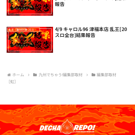
報告
4/9 キャロル96 津福本店 乱王[20
乱王［取材対象:20スロ全台］
スロ全台]結果報告
ホーム
九州でちゃう!編集部取材
編集部取材
［虹］