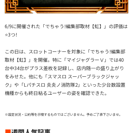
6/9に開催された「でちゃう!編集部取材【虹】」の評価は
⭐️3つ!
この日は、スロットコーナーを対象に「でちゃう!編集部
取材【虹】」を開催。特に「マイジャグラーⅤ」では40
台中34台がプラス差枚を記録し、店内随一の盛り上がり
をみせた。他にも「スマスロ スーパーブラックジャッ
ク」や「Lパチスロ 炎炎ノ消防隊2」といった少台数設置
機種からも終日粘るユーザーの姿を確認できた。
※設定状況・公約等を示唆するものではございません。予めご了承下さいませ。
■
週間人気記事