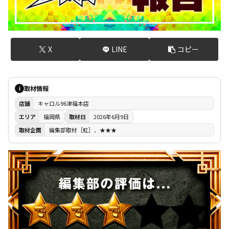
X
LINE
コピー
取材情報
i
店舗
キャロル96津福本店
エリア
福岡県
取材日
2026年6月9日
取材企画
編集部取材［虹］、★★★