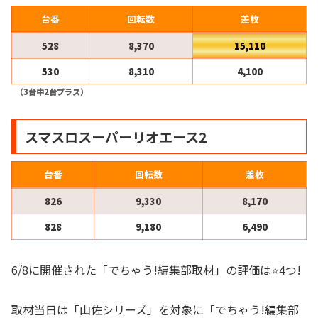
台番
回転数
差枚
528
8,370
15,110
530
8,310
4,100
（3台中2台プラス）
スマスロスーパーリオエース2
台番
回転数
差枚
826
9,330
8,170
828
9,180
6,490
6/8に開催された「でちゃう!編集部取材」の評価は⭐️4つ!
取材当日は「山佐シリーズ」を対象に「でちゃう!編集部