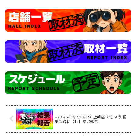
⭐️⭐️⭐️⭐️6/9 キャロル96 上峰店 でちゃう!編
集部取材【虹】結果報告