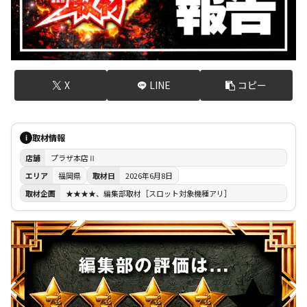
X
LINE
コピー
取材情報
i
店舗
プラザ本店Ⅱ
エリア
福岡県
取材日
2026年6月8日
取材企画
★★★★、編集部取材［スロット対象機種アリ］