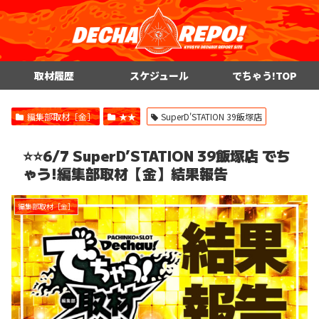
取材履歴
スケジュール
でちゃう!TOP
編集部取材［金］
★★
SuperD'STATION 39飯塚店
⭐️⭐️6/7 SuperD’STATION 39飯塚店 でち
ゃう!編集部取材【金】結果報告
編集部取材［金］