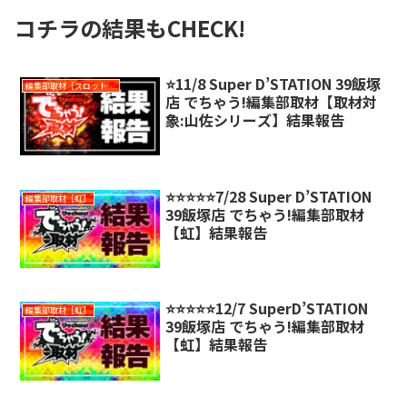
コチラの結果もCHECK!
⭐️11/8 Super D’STATION 39飯塚
編集部取材［スロット対象機種アリ］
店 でちゃう!編集部取材【取材対
象:山佐シリーズ】結果報告
⭐️⭐️⭐️⭐️⭐️7/28 Super D’STATION
編集部取材［虹］
39飯塚店 でちゃう!編集部取材
【虹】結果報告
⭐️⭐️⭐️⭐️⭐️12/7 SuperD’STATION
編集部取材［虹］
39飯塚店 でちゃう!編集部取材
【虹】結果報告