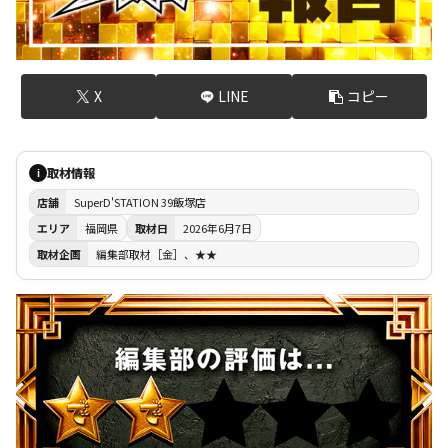
X
LINE
コピー
取材情報
i
店舗
SuperD'STATION 39飯塚店
エリア
福岡県
取材日
2026年6月7日
取材企画
編集部取材［金］、★★