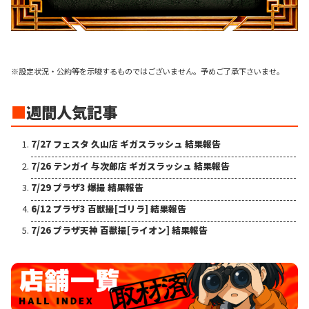
※設定状況・公約等を示唆するものではございません。予めご了承下さいませ。
■
週間人気記事
7/27 フェスタ 久山店 ギガスラッシュ 結果報告
7/26 テンガイ 与次郎店 ギガスラッシュ 結果報告
7/29 プラザ3 爆撮 結果報告
6/12 プラザ3 百獣撮[ゴリラ] 結果報告
7/26 プラザ天神 百獣撮[ライオン] 結果報告