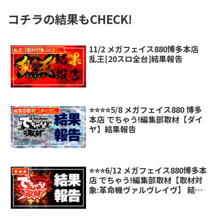
コチラの結果もCHECK!
11/2 メガフェイス880博多本店
乱王［取材対象:20スロ全台］
乱王[20スロ全台]結果報告
⭐️⭐️⭐️⭐️5/8 メガフェイス880 博多
編集部取材［ダイヤ］
本店 でちゃう!編集部取材【ダイ
ヤ】結果報告
⭐️⭐️⭐️6/12 メガフェイス880博多本
★★★
店 でちゃう!編集部取材【取材対
象:革命機ヴァルヴレイヴ】 結果
報告