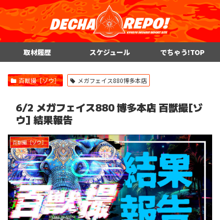
取材履歴
スケジュール
でちゃう!TOP
百獣撮［ゾウ］
メガフェイス880博多本店
6/2 メガフェイス880 博多本店 百獣撮[ゾ
ウ] 結果報告
百獣撮［ゾウ］