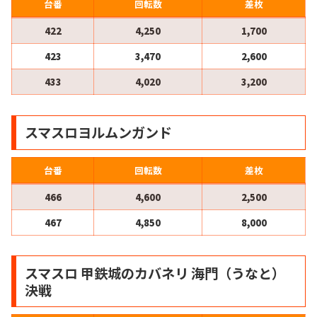
台番
回転数
差枚
422
4,250
1,700
423
3,470
2,600
433
4,020
3,200
スマスロヨルムンガンド
台番
回転数
差枚
466
4,600
2,500
467
4,850
8,000
スマスロ 甲鉄城のカバネリ 海門（うなと）
決戦