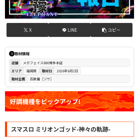
X
LINE
コピー
取材情報
i
店舗
メガフェイス880博多本店
エリア
福岡県
取材日
2026年6月2日
取材企画
百獣撮［ゾウ］
好調機種をピックアップ!
スマスロ ミリオンゴッド-神々の軌跡-