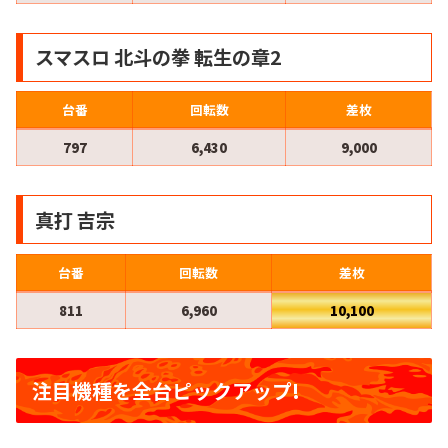
スマスロ 北斗の拳 転生の章2
台番
回転数
差枚
797
6,430
9,000
真打 吉宗
台番
回転数
差枚
811
6,960
10,100
注目機種を全台ピックアップ!