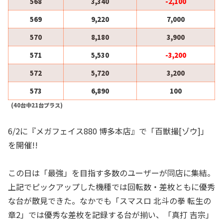
568
3,340
-2,100
569
9,220
7,000
570
8,180
3,900
571
5,530
-3,200
572
5,720
3,200
573
6,890
100
(40台中21台プラス)
6/2に『メガフェイス880 博多本店』で「百獣撮[ゾウ]」
を開催!!
この日は「最強」を目指す多数のユーザーが同店に集結。
上記でピックアップした機種では回転数・差枚ともに優秀
な台が散見できた。なかでも「スマスロ 北斗の拳 転生の
章2」では優秀な差枚を記録する台が揃い、「真打 吉宗」