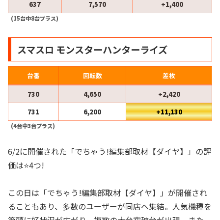
637
7,570
+1,400
(15台中8台プラス)
スマスロ モンスターハンターライズ
台番
回転数
差枚
730
4,650
+2,420
731
6,200
+11,130
(4台中3台プラス)
6/2に開催された「でちゃう!編集部取材【ダイヤ】」の評
価は⭐️4つ!
この日は「でちゃう!編集部取材【ダイヤ】」が開催され
ることもあり、多数のユーザーが同店へ集結。人気機種を