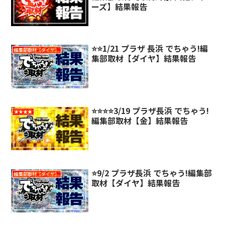
ーズ】結果報告
⭐️⭐️1/21 プラザ 長浜 でちゃう!編
編集部取材［ダイヤ］
集部取材【ダイヤ】結果報告
⭐️⭐️⭐️⭐️3/19 プラザ長浜 でちゃう!
★★★★
編集部取材【金】結果報告
⭐️9/2 プラザ長浜 でちゃう!編集部
編集部取材［ダイヤ］
取材【ダイヤ】結果報告