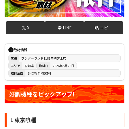
X
LINE
コピー
取材情報
i
店舗
ワンダーランド1188宮崎芳士店
エリア
宮崎県
取材日
2026年5月28日
取材企画
SHOW TIME取材
好調機種をピックアップ!
L 東京喰種