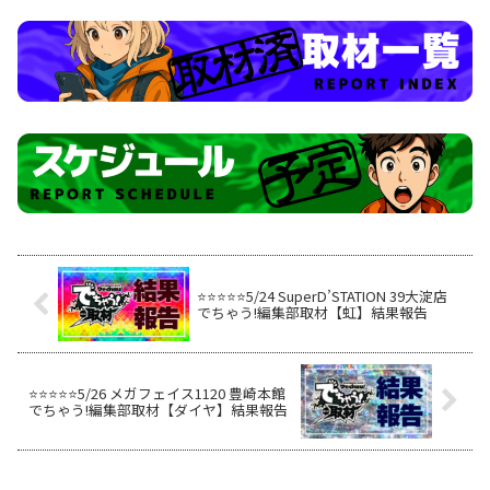
⭐️⭐️⭐️⭐️⭐️5/24 SuperD’STATION 39大淀店
でちゃう!編集部取材【虹】結果報告
⭐️⭐️⭐️⭐️⭐️5/26 メガフェイス1120 豊崎本館
でちゃう!編集部取材【ダイヤ】結果報告