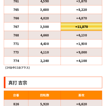
761
4,590
+3,670
765
3,680
+8,220
766
4,020
+4,870
767
3,500
+11,870
768
4,660
+6,130
771
4,430
+1,930
773
4,110
+9,000
774
2,240
+4,100
(24台中12台プラス)
真打 吉宗
台番
回転数
差枚
826
5,920
+6,620