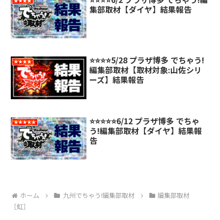
★★★★
集部取材【ダイヤ】結果報告
⭐️⭐️⭐️⭐️5/28 プラザ博多 でちゃう!
★★★★
編集部取材【取材対象:山佐シリ
ーズ】結果報告
⭐️⭐️⭐️⭐️⭐️6/12 プラザ博多 でちゃ
★★★★★
う!編集部取材【ダイヤ】結果報
告
ホーム
九州でちゃう!編集部取材
編集部取材
［虹］