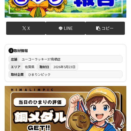
X
LINE
コピー
取材情報
i
店舗
ユーコーラッキー37鳥栖店
エリア
佐賀県
取材日
2026年5月23日
取材企画
ひまりンピック