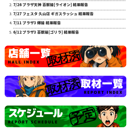
7/26 プラザ天神 百獣撮[ライオン] 結果報告
7/27 フェスタ 久山店 ギガスラッシュ 結果報告
7/11 プラザ3 爆撮 結果報告
6/12 プラザ3 百獣撮[ゴリラ] 結果報告