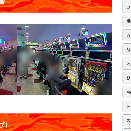

フ
爆
百
乱
P
ひ
M
ト
ス
プ!