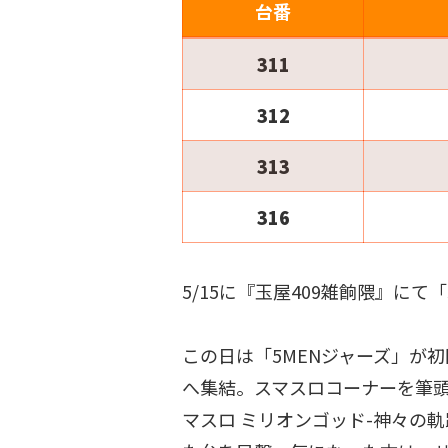
台番
311
312
313
316
5/15に『玉屋409雑餉隈』にて「
この日は「5MENジャーズ」が
へ集結。スマスロコーナーを筆
マスロ ミリオンゴッド-神々の