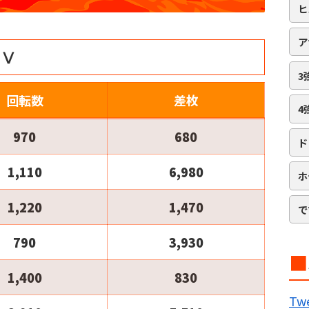
ヒ
ア
ンⅤ
3
回転数
差枚
4
970
680
ド
1,110
6,980
ホ
1,220
1,470
で
790
3,930
■
1,400
830
B
Twe