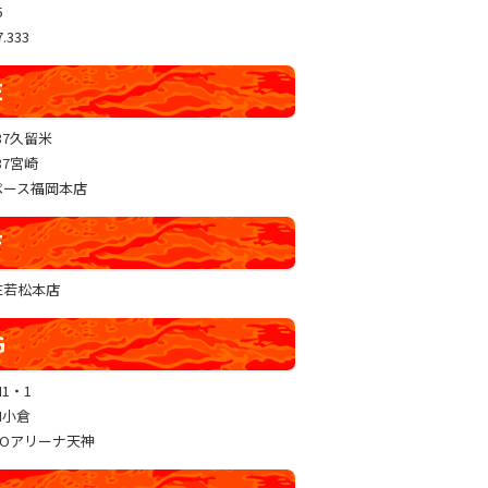
5
.333
E
37久留米
37宮崎
ペース福岡本店
F
RE若松本店
G
N1・1
N小倉
GOアリーナ天神