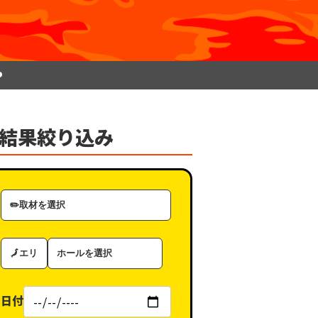
P
結果絞り込み
取
材
カ
エ
ホ
テ
リ
ー
ゴ
ア
ル
リ
日付
（タ
ー
グ）