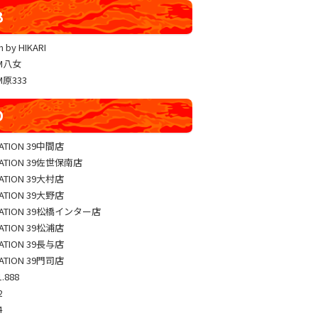
YUKO LUCKY×FACE 共闘取材
B
ヴァルヴレイヴ編集部一斉調査
 by HIKARI
三共闘取材
AM八女
熊本の陣
M原333
総力取材
D
協力取材
ゼッパチ取材
TATION 39中間店
TATION 39佐世保南店
TATION 39大村店
TATION 39大野店
TATION 39松橋インター店
TATION 39松浦店
TATION 39長与店
TATION 39門司店
.888
2
4