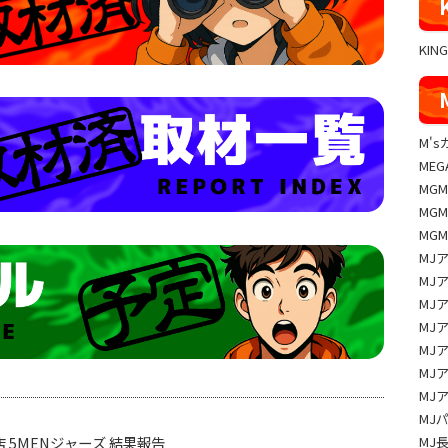
KIN
M'
MEG
MG
MG
MG
MJ
MJ
MJ
MJ
MJ
MJ
MJ
MJ
本店 5MENジャーズ 結果報告
MJ