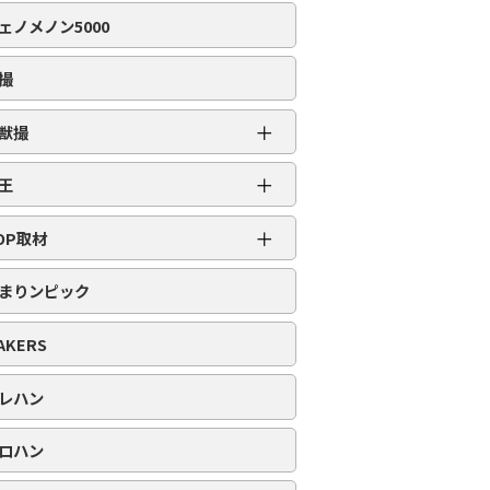
編集部取材［虹］
ェノメノン5000
編集部取材［ダイヤ］
編集部取材［金］
撮
編集部取材［スロット対象機種アリ］
＋
獣撮
百獣撮［ライオン］
＋
王
百獣撮-改-［ライオン］
超スロット乱王
＋
百獣撮［ゴリラ］
OP取材
スロット乱王
百獣撮-改-［ゴリラ］
周年番付
パチンコ乱王
まりンピック
百獣撮［ゾウ］
POP番付
百獣撮-改-［ゾウ］
PICK番付
AKERS
レハン
ロハン