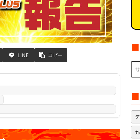
■
LINE
コピー
■
日
デ
九