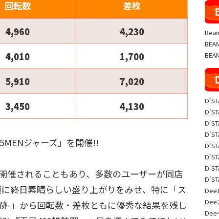
回転数
差枚
4,960
4,230
Beam
BE
4,010
1,700
BEA
5,910
7,020
D'S
3,450
4,130
D'S
D'S
D'S
5MENジャーズ」を開催!!
D'S
D'S
D'S
初開催されることもあり、多数のユーザーが同店
D'S
頭に終日素晴らしい盛り上がりをみせ、特に「ス
Dee1
Dee
軌跡-」から回転数・差枚ともに優秀な結果を残し
Dee