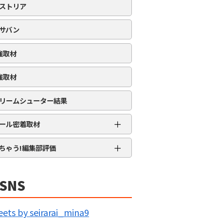
ストリア
サバン
強取材
強取材
リームシューター結果
＋
ール密着取材
APRO流星群取材
＋
ちゃう!編集部評価
三大天
★★★★★
5MENジャーズ
★★★★
SNS
久留米ジャック
★★★
IG BANG
★★
ets by seirarai_mina9
回胴の極意