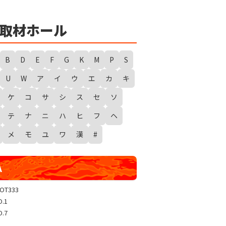
★
勇者たまピー取材
WANTED WONDERLAND
取材ホール
ギガスラッシュ
超ギガスラッシュ
B
D
E
F
G
K
M
P
S
新春スタートダッシュ取材
U
W
ア
イ
ウ
エ
カ
キ
GRAND WARS-新店実践録-
ケ
コ
サ
シ
ス
セ
ソ
UGEEEEEEE!
ギャラクシー取材
テ
ナ
ニ
ハ
ヒ
フ
ヘ
グランドクラッシュ
メ
モ
ユ
ワ
漢
#
トリプルユニオン
天極
A
玉屋共闘取材
SHOW TIME取材
LOT333
O.1
聖域取材
O.7
戸畑クエスト