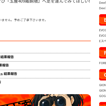
ひ『玉屋409雑餉隈』へ足を運んでみてほしい!
Dee
Dee7
いません。予めご了承下さいませ。
EVO
EVO
Eス
ュ 結果報告
FO
結果報告
シュ 結果報告
告
GIO
GIO
GO