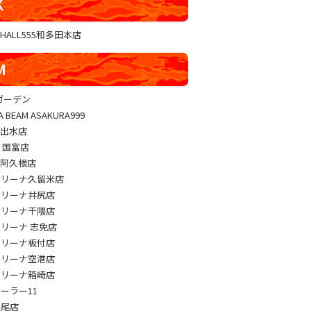
K
GHALL555和多田本店
M
sガーデン
A BEAM ASAKURA999
M出水店
M 国富店
M阿久根店
アリーナ久留米店
アリーナ井尻店
アリーナ干隈店
アリーナ 志免店
アリーナ板付店
アリーナ空港店
アリーナ箱崎店
パーラー11
長尾店