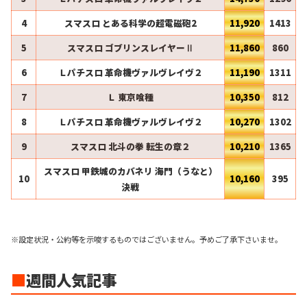
4
スマスロ とある科学の超電磁砲2
11,920
1413
5
スマスロ ゴブリンスレイヤーⅡ
11,860
860
6
Ｌパチスロ 革命機ヴァルヴレイヴ２
11,190
1311
7
Ｌ 東京喰種
10,350
812
8
Ｌパチスロ 革命機ヴァルヴレイヴ２
10,270
1302
9
スマスロ 北斗の拳 転生の章２
10,210
1365
スマスロ 甲鉄城のカバネリ 海門（うなと）
10
10,160
395
決戦
※設定状況・公約等を示唆するものではございません。予めご了承下さいませ。
■
週間人気記事