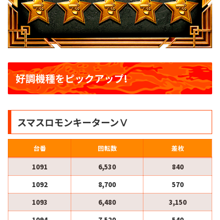
好調機種をピックアップ!
スマスロモンキーターンⅤ
台番
回転数
差枚
1091
6,530
840
1092
8,700
570
1093
6,480
3,150
1094
7,520
540