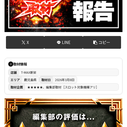
X
LINE
コピー
取材情報
i
店舗
T-MAX新栄
エリア
鹿児島県
取材日
2026年3月8日
取材企画
★★★★★、編集部取材［スロット対象機種アリ］