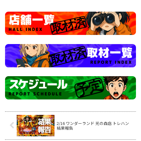
2/16 ワンダーランド 光の森店 トレハン
結果報告