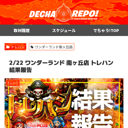
取材履歴
スケジュール
でちゃう!TOP
トレハン
ワンダーランド南ヶ丘店
2/22 ワンダーランド 南ヶ丘店 トレハン
結果報告
トレハン