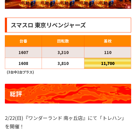
スマスロ 東京リベンジャーズ
台番
回転数
差枚
1607
3,310
110
1608
3,810
11,700
(3台中2台プラス)
総評
2/22(日)『ワンダーランド 南ヶ丘店』にて「トレハン」
を開催！