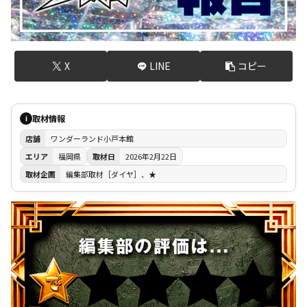
X
LINE
コピー
取材情報
i
店舗
ワンダーランド小戸本館
エリア
福岡県
取材日
2026年2月22日
取材企画
編集部取材［ダイヤ］、★