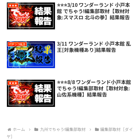
⭐️⭐️⭐️3/10 ワンダーランド 小戸本
★★★
館 でちゃう!編集部取材【取材対
象:スマスロ 北斗の拳】結果報告
3/11 ワンダーランド 小戸本館 乱
パチンコ乱王
王[対象機種あり]結果報告
⭐️⭐️⭐️8/8 ワンダーランド小戸本館
★★★
でちゃう!編集部取材【取材対象:
山佐系機種】結果報告
ホーム
九州でちゃう!編集部取材
編集部取材［ダイ
ヤ］