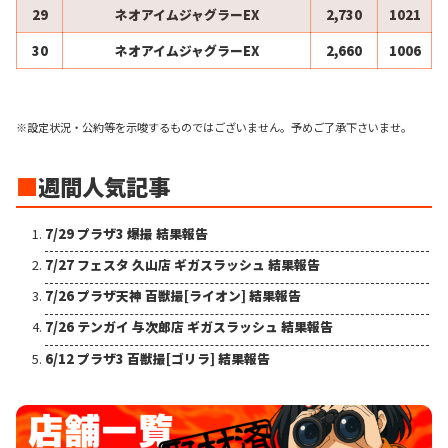
29
ネオアイムジャグラーEX
2,730
1021
30
ネオアイムジャグラーEX
2,660
1006
※設定状況・公約等を示唆するものではございません。予めご了承下さいませ。
■
週間人気記事
7/29 プラザ3 爆撮 結果報告
7/27 フェスタ 久山店 ギガスラッシュ 結果報告
7/26 プラザ天神 百獣撮[ライオン] 結果報告
7/26 テンガイ 与次郎店 ギガスラッシュ 結果報告
6/12 プラザ3 百獣撮[ゴリラ] 結果報告