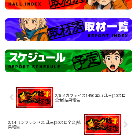
2/6 メガフェイス1450 本山 乱王[20スロ
全台]結果報告
2/14 サンフレンド21 乱王[20スロ全台]結
果報告